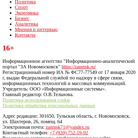
Политика
Спорт
Экономика
Бизнес
Аналитика
Мнения и интервью
Контакты
Читайте последние новости дня в Тульской области на сайте
16+
“ЗаНовомосковск”
Информационное агентство "Информационно-аналитический
портал "ЗА Новомосковск"
https://zanmsk.ru/
Регистрационный номер ИА № ФС77-77549 от 17 января 2020
г, выдан Федеральной службой по надзору в сфере связи,
информационных технологий и массовых коммуникаций.
Учредитель: ООО «Информационные системы».
Главный редактор: О.В.Тельнова.
Политика использования cookie
Политика обработки персональных данных
Адрес редакции: 301650, Тульская область, г. Новомосковск,
ул. Шахтеров, 26, помещ. 64
Электронная почта:
zanmsk71@yandex.ru
Контактный телефон:
+7 (920) 752-19-92