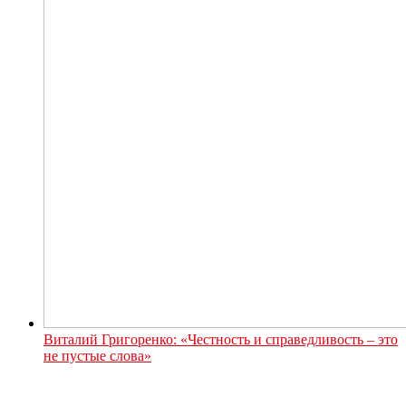
Виталий Григоренко: «Честность и справедливость – это
не пустые слова»