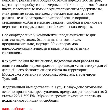
ёмкости с реактивами общим объёмом порядка 200 литров,
картонную коробку и полимерные плёнки с порошком белого
цвета, пластиковые лотки с кристаллическим содержимым,
электронные весы, две электрические плитки, а также
различные лабораторные приспособления: воронки,
стеклянные колбы и мерные стаканы, скребки и резиновые
перчатки со следами наслоений химических веществ.
Всё оборудование и компоненты, предназначенные для
синтеза наркотиков, были изъяты, в том числе,
предположительно, порядка 30 килограммов
наркосодержащих веществ в различных агрегатных
состояниях.
Как установили полицейские, подозреваемый работал на
один из онлайн-наркомаркетов, производя «синтетику» для её
дальнейшего бесконтактного сбыта на территории
Московского региона и соседних областей, в том числе
Тульской.
Задержанный был доставлен в Тулу. Возбуждено уголовное
дело по признакам преступления, предусмотренного частью 5
статьи 228.1 УК РФ. Мужчине грозит наказание вплоть до
пожизненного лишения свободы.
нарколаборатория