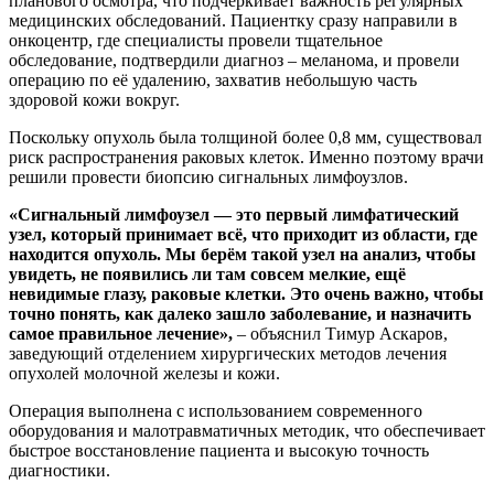
планового осмотра, что подчёркивает важность регулярных
медицинских обследований. Пациентку сразу направили в
онкоцентр, где специалисты провели тщательное
обследование, подтвердили диагноз – меланома, и провели
операцию по её удалению, захватив небольшую часть
здоровой кожи вокруг.
Поскольку опухоль была толщиной более 0,8 мм, существовал
риск распространения раковых клеток. Именно поэтому врачи
решили провести биопсию сигнальных лимфоузлов.
«Сигнальный лимфоузел — это первый лимфатический
узел, который принимает всё, что приходит из области, где
находится опухоль. Мы берём такой узел на анализ, чтобы
увидеть, не появились ли там совсем мелкие, ещё
невидимые глазу, раковые клетки. Это очень важно, чтобы
точно понять, как далеко зашло заболевание, и назначить
самое правильное лечение»,
– объяснил Тимур Аскаров,
заведующий отделением хирургических методов лечения
опухолей молочной железы и кожи.
Операция выполнена с использованием современного
оборудования и малотравматичных методик, что обеспечивает
быстрое восстановление пациента и высокую точность
диагностики.