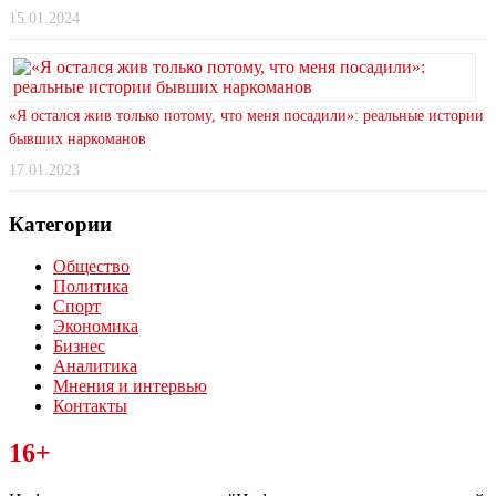
15.01.2024
«Я остался жив только потому, что меня посадили»: реальные истории
бывших наркоманов
17.01.2023
Категории
Общество
Политика
Спорт
Экономика
Бизнес
Аналитика
Мнения и интервью
Контакты
Читайте последние новости дня в Тульской области на сайте
16+
“ЗаНовомосковск”