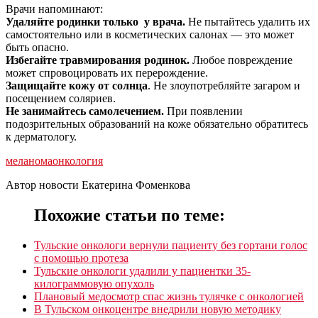
Врачи напоминают:
Удаляйте родинки только у врача.
Не пытайтесь удалить их
самостоятельно или в косметических салонах — это может
быть опасно.
Избегайте травмирования родинок.
Любое повреждение
может спровоцировать их перерождение.
Защищайте кожу от солнца
. Не злоупотребляйте загаром и
посещением соляриев.
Не занимайтесь самолечением.
При появлении
подозрительных образований на коже обязательно обратитесь
к дерматологу.
меланома
онкология
Автор новости Екатерина Фоменкова
Похожие статьи по теме:
Тульские онкологи вернули пациенту без гортани голос
с помощью протеза
Тульские онкологи удалили у пациентки 35-
килограммовую опухоль
Плановый медосмотр спас жизнь тулячке с онкологией
В Тульском онкоцентре внедрили новую методику