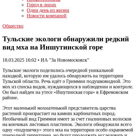
Город в лицах
Один день из жизни
Новости компаний
Общество
Тульские экологи обнаружили редкий
вид мха на Иншутинской горе
18.03.2025 16:02 • ИА "За Новомосковск"
Тульские экологи поделились очередной уникальной
находкой, которую им удалось обнаружить на территории
Тульской области. Речь идёт о Гриммии подушковидной. Это
мох из списка видов, нуждающихся в наблюдении и контроле.
Он был найден на утесе «Ишутинская гора» в Ефремовском
районе.
Этот маленький мохнатенький представитель царства
растений произрастает на камнях карбонатных пород.
Необычный вид Гриммия имеет за счет гиалиновых волосков
на кончиках листовых пластинок. Экологи обнаружили всего
одну «подушечку» этого мха на территории особо охраняемой
природной территории, но будут продолжать исследовать и