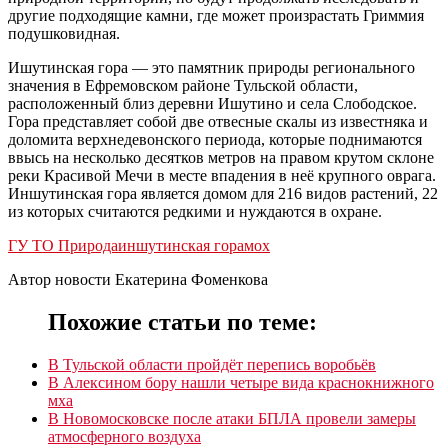
другие подходящие камни, где может произрастать Гриммия
подушковидная.
Ишутинская гора — это памятник природы регионального
значения в Ефремовском районе Тульской области,
расположенный близ деревни Ишутино и села Слободское.
Гора представляет собой две отвесные скалы из известняка и
доломита верхнедевонского периода, которые поднимаются
ввысь на несколько десятков метров на правом крутом склоне
реки Красивой Мечи в месте впадения в неё крупного оврага.
Иншутинская гора является домом для 216 видов растений, 22
из которых считаются редкими и нуждаются в охране.
ГУ ТО Природа
иншутинская гора
мох
Автор новости Екатерина Фоменкова
Похожие статьи по теме:
В Тульской области пройдёт перепись воробьёв
В Алексином бору нашли четыре вида краснокнижного
мха
В Новомосковске после атаки БПЛА провели замеры
атмосферного воздуха