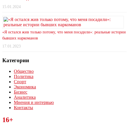
15.01.2024
«Я остался жив только потому, что меня посадили»: реальные истории
бывших наркоманов
17.01.2023
Категории
Общество
Политика
Спорт
Экономика
Бизнес
Аналитика
Мнения и интервью
Контакты
Читайте последние новости дня в Тульской области на сайте
16+
“ЗаНовомосковск”