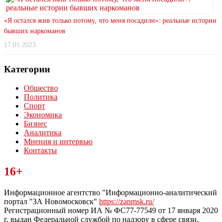
«Я остался жив только потому, что меня посадили»: реальные истории
бывших наркоманов
17.01.2023
Категории
Общество
Политика
Спорт
Экономика
Бизнес
Аналитика
Мнения и интервью
Контакты
Читайте последние новости дня в Тульской области на сайте
16+
“ЗаНовомосковск”
Информационное агентство "Информационно-аналитический
портал "ЗА Новомосковск"
https://zanmsk.ru/
Регистрационный номер ИА № ФС77-77549 от 17 января 2020
г, выдан Федеральной службой по надзору в сфере связи,