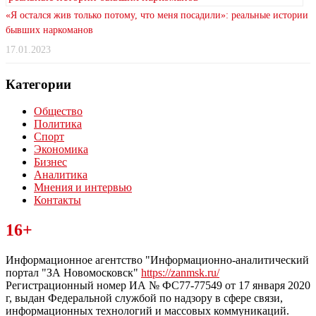
«Я остался жив только потому, что меня посадили»: реальные истории
бывших наркоманов
17.01.2023
Категории
Общество
Политика
Спорт
Экономика
Бизнес
Аналитика
Мнения и интервью
Контакты
Читайте последние новости дня в Тульской области на сайте
16+
“ЗаНовомосковск”
Информационное агентство "Информационно-аналитический
портал "ЗА Новомосковск"
https://zanmsk.ru/
Регистрационный номер ИА № ФС77-77549 от 17 января 2020
г, выдан Федеральной службой по надзору в сфере связи,
информационных технологий и массовых коммуникаций.