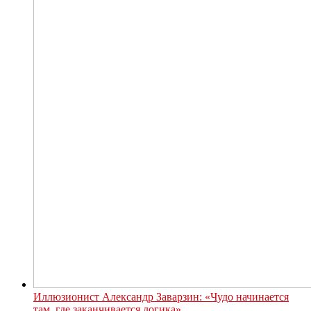
Иллюзионист Александр Заварзин: «Чудо начинается
там, где заканчивается логика»