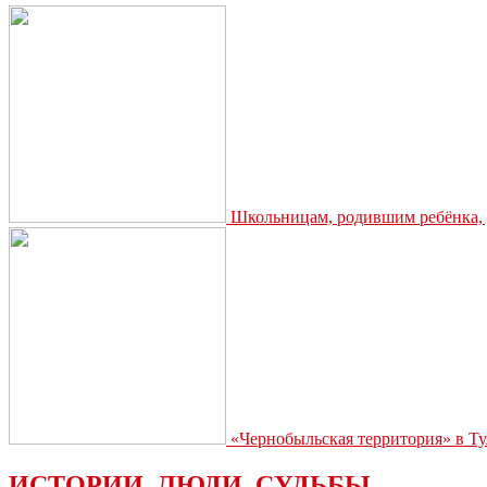
Школьницам, родившим ребёнка, д
«Чернобыльская территория» в Ту
ИСТОРИИ. ЛЮДИ. СУДЬБЫ