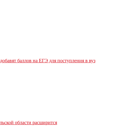
обавят баллов на ЕГЭ для поступления в вуз
льской области расширится