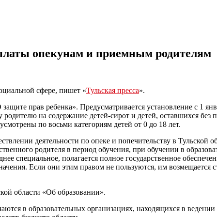
платы опекунам и приемным родителям
оциальной сфере, пишет «
Тульская пресса
».
«О защите прав ребенка». Предусматривается установление с 1 ян
родителю на содержание детей-сирот и детей, оставшихся без п
смотрены по восьми категориям детей от 0 до 18 лет.
ствлении деятельности по опеке и попечительству в Тульской об
ственного родителя в период обучения, при обучении в образова
еднее специальное, полагается полное государственное обеспече
начения. Если они этим правом не пользуются, им возмещается 
ской области «Об образовании».
аются в образовательных организациях, находящихся в ведении 