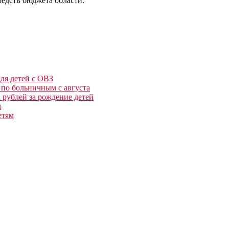
редств бюджета области.
для детей с ОВЗ
 по больничным с августа
н рублей за рождение детей
л
етям