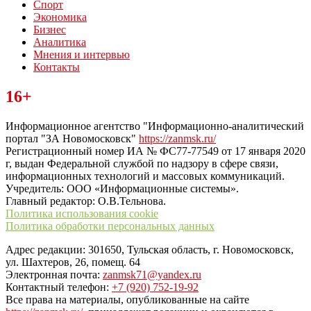
Спорт
Экономика
Бизнес
Аналитика
Мнения и интервью
Контакты
Читайте последние новости дня в Тульской области на сайте
16+
“ЗаНовомосковск”
Информационное агентство "Информационно-аналитический
портал "ЗА Новомосковск"
https://zanmsk.ru/
Регистрационный номер ИА № ФС77-77549 от 17 января 2020
г, выдан Федеральной службой по надзору в сфере связи,
информационных технологий и массовых коммуникаций.
Учредитель: ООО «Информационные системы».
Главный редактор: О.В.Тельнова.
Политика использования cookie
Политика обработки персональных данных
Адрес редакции: 301650, Тульская область, г. Новомосковск,
ул. Шахтеров, 26, помещ. 64
Электронная почта:
zanmsk71@yandex.ru
Контактный телефон:
+7 (920) 752-19-92
Все права на материалы, опубликованные на сайте