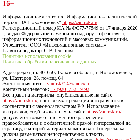
Читайте последние новости дня в Тульской области на сайте
16+
“ЗаНовомосковск”
Информационное агентство "Информационно-аналитический
портал "ЗА Новомосковск"
https://zanmsk.ru/
Регистрационный номер ИА № ФС77-77549 от 17 января 2020
г, выдан Федеральной службой по надзору в сфере связи,
информационных технологий и массовых коммуникаций.
Учредитель: ООО «Информационные системы».
Главный редактор: О.В.Тельнова.
Политика использования cookie
Политика обработки персональных данных
Адрес редакции: 301650, Тульская область, г. Новомосковск,
ул. Шахтеров, 26, помещ. 64
Электронная почта:
zanmsk71@yandex.ru
Контактный телефон:
+7 (920) 752-19-92
Все права на материалы, опубликованные на сайте
https://zanmsk.ru/
, принадлежат редакции и охраняются в
соответствии с законодательством РФ. Использование
материалов, опубликованных на сайте
https://zanmsk.ru/
допускается только с письменного разрешения
правообладателя и с обязательной прямой гиперссылкой на
страницу, с которой материал заимствован. Гиперссылка
должна размещаться непосредственно в тексте,
воспроизводящем оригинальный материал
https://zanmsk.ru/
,