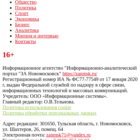
Общество
Политика
Спорт
Экономика
Бизнес
Аналитика
Мнения и интервью
Контакты
Читайте последние новости дня в Тульской области на сайте
16+
“ЗаНовомосковск”
Информационное агентство "Информационно-аналитический
портал "ЗА Новомосковск"
https://zanmsk.ru/
Регистрационный номер ИА № ФС77-77549 от 17 января 2020
г, выдан Федеральной службой по надзору в сфере связи,
информационных технологий и массовых коммуникаций.
Учредитель: ООО «Информационные системы».
Главный редактор: О.В.Тельнова.
Политика использования cookie
Политика обработки персональных данных
Адрес редакции: 301650, Тульская область, г. Новомосковск,
ул. Шахтеров, 26, помещ. 64
Электронная почта:
zanmsk71@yandex.ru