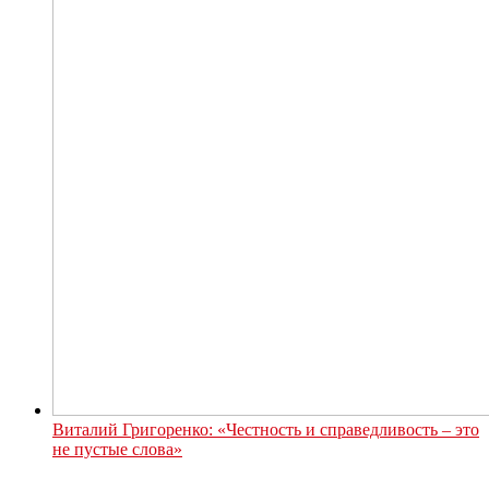
Виталий Григоренко: «Честность и справедливость – это
не пустые слова»