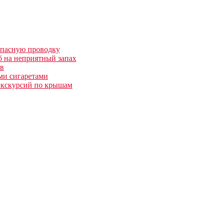
опасную проводку
б на неприятный запах
ов
ми сигаретами
 экскурсий по крышам