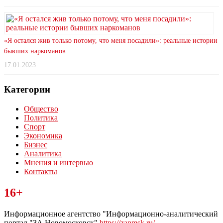
«Я остался жив только потому, что меня посадили»: реальные истории
бывших наркоманов
17.01.2023
Категории
Общество
Политика
Спорт
Экономика
Бизнес
Аналитика
Мнения и интервью
Контакты
Читайте последние новости дня в Тульской области на сайте
16+
“ЗаНовомосковск”
Информационное агентство "Информационно-аналитический
портал "ЗА Новомосковск"
https://zanmsk.ru/