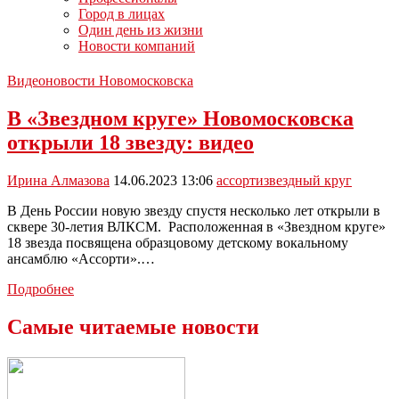
Город в лицах
Один день из жизни
Новости компаний
Видеоновости Новомосковска
В «Звездном круге» Новомосковска
открыли 18 звезду: видео
Ирина Алмазова
14.06.2023 13:06
ассорти
звездный круг
В День России новую звезду спустя несколько лет открыли в
сквере 30-летия ВЛКСМ. Расположенная в «Звездном круге»
18 звезда посвящена образцовому детскому вокальному
ансамблю «Ассорти».…
В
Подробнее
«Звездном
круге»
Самые читаемые новости
Новомосковска
открыли
18
звезду: