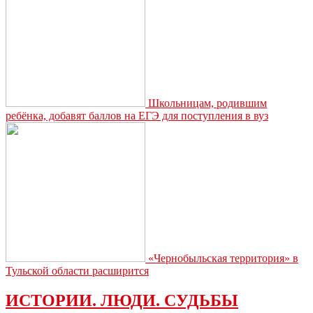
видео
Школьницам, родившим
ребёнка, добавят баллов на ЕГЭ для поступления в вуз
«Чернобыльская территория» в
Тульской области расширится
ИСТОРИИ. ЛЮДИ. СУДЬБЫ