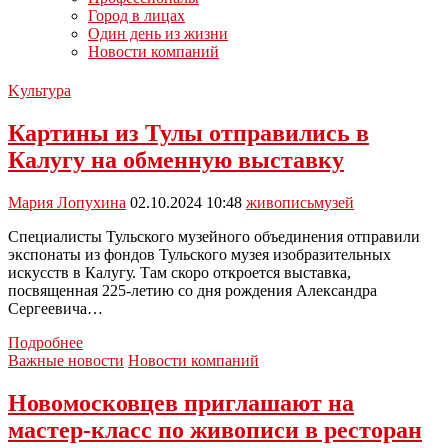
Город в лицах
Один день из жизни
Новости компаний
Kультура
Картины из Тулы отправились в
Калугу на обменную выставку
Мария Лопухина
02.10.2024 10:48
живопись
музей
Специалисты Тульского музейного объединения отправили
экспонаты из фондов Тульского музея изобразительных
искусств в Калугу. Там скоро откроется выставка,
посвященная 225-летию со дня рождения Александра
Сергеевича…
Картины
Подробнее
из
Важные новости
Новости компаний
Тулы
отправились
Новомосковцев приглашают на
в
мастер-класс по живописи в ресторан
Калугу