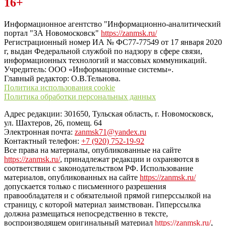
Читайте последние новости дня в Тульской области на сайте
16+
“ЗаНовомосковск”
Информационное агентство "Информационно-аналитический
портал "ЗА Новомосковск"
https://zanmsk.ru/
Регистрационный номер ИА № ФС77-77549 от 17 января 2020
г, выдан Федеральной службой по надзору в сфере связи,
информационных технологий и массовых коммуникаций.
Учредитель: ООО «Информационные системы».
Главный редактор: О.В.Тельнова.
Политика использования cookie
Политика обработки персональных данных
Адрес редакции: 301650, Тульская область, г. Новомосковск,
ул. Шахтеров, 26, помещ. 64
Электронная почта:
zanmsk71@yandex.ru
Контактный телефон:
+7 (920) 752-19-92
Все права на материалы, опубликованные на сайте
https://zanmsk.ru/
, принадлежат редакции и охраняются в
соответствии с законодательством РФ. Использование
материалов, опубликованных на сайте
https://zanmsk.ru/
допускается только с письменного разрешения
правообладателя и с обязательной прямой гиперссылкой на
страницу, с которой материал заимствован. Гиперссылка
должна размещаться непосредственно в тексте,
воспроизводящем оригинальный материал
https://zanmsk.ru/
,