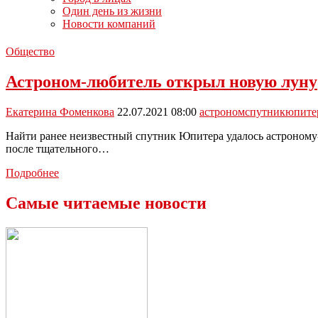
Один день из жизни
Новости компаний
Общество
Астроном-любитель открыл новую луну
Екатерина Фоменкова
22.07.2021 08:00
астроном
спутник
юпите
Найти ранее неизвестный спутник Юпитера удалось астроному-л
после тщательного…
Астроном-
Подробнее
любитель
открыл
Самые читаемые новости
новую
луну