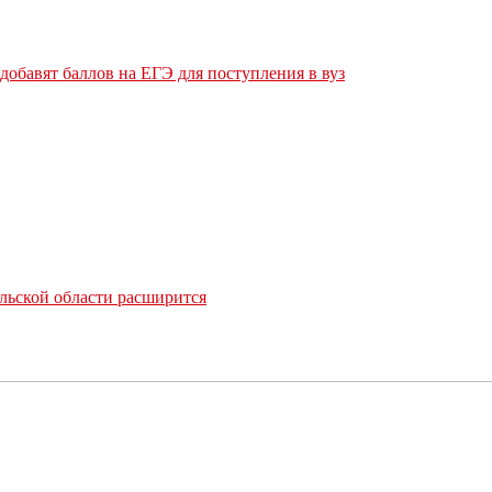
обавят баллов на ЕГЭ для поступления в вуз
льской области расширится