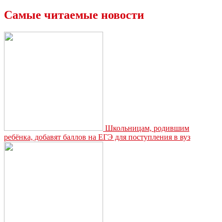
«ЕвроХима»
привезли
Самые читаемые новости
награды
со
Всероссийского
фестиваля
«ХимФест-2024»
Школьницам, родившим
ребёнка, добавят баллов на ЕГЭ для поступления в вуз