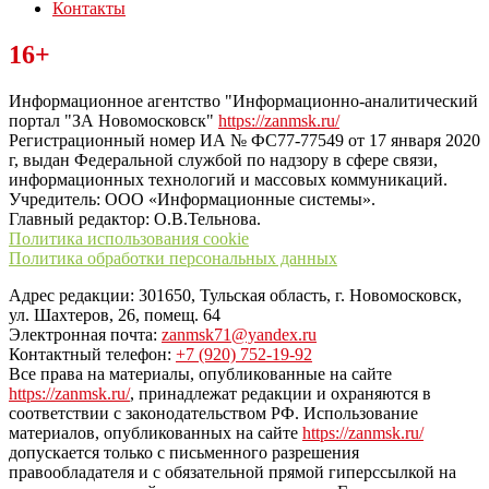
Контакты
Читайте последние новости дня в Тульской области на сайте
16+
“ЗаНовомосковск”
Информационное агентство "Информационно-аналитический
портал "ЗА Новомосковск"
https://zanmsk.ru/
Регистрационный номер ИА № ФС77-77549 от 17 января 2020
г, выдан Федеральной службой по надзору в сфере связи,
информационных технологий и массовых коммуникаций.
Учредитель: ООО «Информационные системы».
Главный редактор: О.В.Тельнова.
Политика использования cookie
Политика обработки персональных данных
Адрес редакции: 301650, Тульская область, г. Новомосковск,
ул. Шахтеров, 26, помещ. 64
Электронная почта:
zanmsk71@yandex.ru
Контактный телефон:
+7 (920) 752-19-92
Все права на материалы, опубликованные на сайте
https://zanmsk.ru/
, принадлежат редакции и охраняются в
соответствии с законодательством РФ. Использование
материалов, опубликованных на сайте
https://zanmsk.ru/
допускается только с письменного разрешения
правообладателя и с обязательной прямой гиперссылкой на