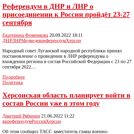
семью
Референдум в ДНР и ЛНР о
в
присоединении к России пройдёт 23-27
Херсонской
области
сентября
Екатерина Фоменкова
20.09.2022 18:11
ДНР
ЛНР
Медведев
референдум
Херсон
Народный совет Луганской народной республики принял
постановление о проведении в ЛНР референдума о
вхождении региона в состав Российской Федерации с 23 по 27
сентября 2022…
Референдум
Подробнее
в
Политика
ДНР
и
Херсонская область планирует войти в
ЛНР
состав России уже в этом году
о
присоединении
к
Дмитрий Рябинин
21.06.2022 11:22
России
вк
референдум
Россия
Херсон
пройдёт
23-
Об этом сообщил ТАСС заместитель главы военно-