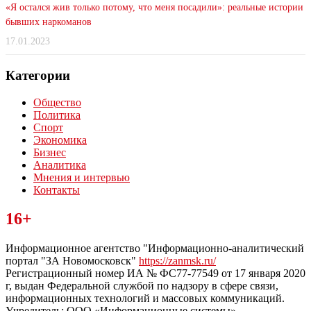
«Я остался жив только потому, что меня посадили»: реальные истории
бывших наркоманов
17.01.2023
Категории
Общество
Политика
Спорт
Экономика
Бизнес
Аналитика
Мнения и интервью
Контакты
Читайте последние новости дня в Тульской области на сайте
16+
“ЗаНовомосковск”
Информационное агентство "Информационно-аналитический
портал "ЗА Новомосковск"
https://zanmsk.ru/
Регистрационный номер ИА № ФС77-77549 от 17 января 2020
г, выдан Федеральной службой по надзору в сфере связи,
информационных технологий и массовых коммуникаций.
Учредитель: ООО «Информационные системы».