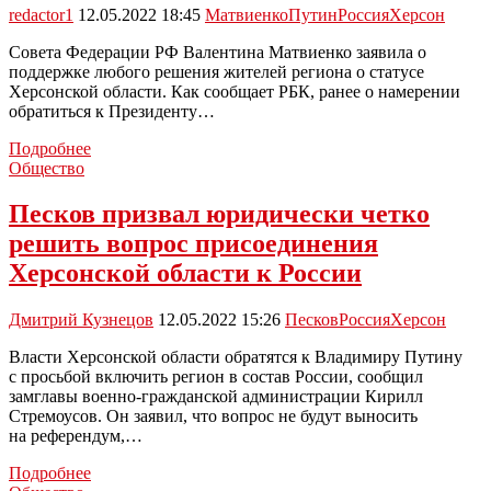
redactor1
12.05.2022 18:45
Матвиенко
Путин
Россия
Херсон
Совета Федерации РФ Валентина Матвиенко заявила о
поддержке любого решения жителей региона о статусе
Херсонской области. Как сообщает РБК, ранее о намерении
обратиться к Президенту…
Херсонская
Подробнее
область
Общество
войдет
в
Песков призвал юридически четко
состав
решить вопрос присоединения
России?
Херсонской области к России
Дмитрий Кузнецов
12.05.2022 15:26
Песков
Россия
Херсон
Власти Херсонской области обратятся к Владимиру Путину
с просьбой включить регион в состав России, сообщил
замглавы военно-гражданской администрации Кирилл
Стремоусов. Он заявил, что вопрос не будут выносить
на референдум,…
Песков
Подробнее