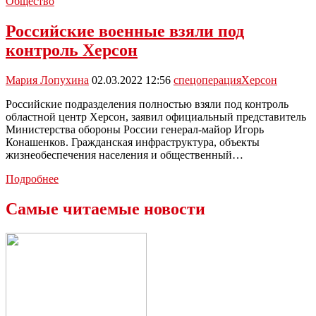
призвал
Общество
юридически
четко
Российские военные взяли под
решить
контроль Херсон
вопрос
присоединения
Херсонской
Мария Лопухина
02.03.2022 12:56
спецоперация
Херсон
области
к
Российские подразделения полностью взяли под контроль
России
областной центр Херсон, заявил официальный представитель
Министерства обороны России генерал-майор Игорь
Конашенков. Гражданская инфраструктура, объекты
жизнеобеспечения населения и общественный…
Российские
Подробнее
военные
взяли
Самые читаемые новости
под
контроль
Херсон