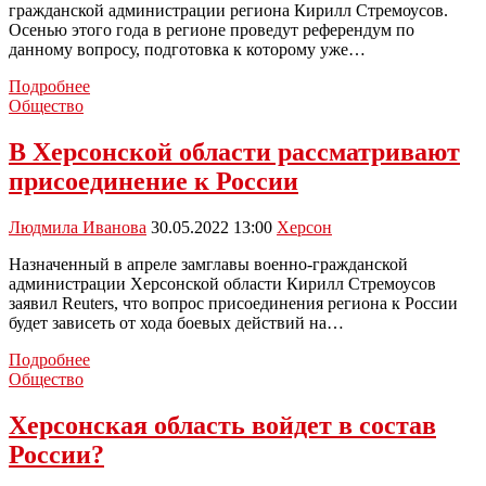
27
гражданской администрации региона Кирилл Стремоусов.
сентября
Осенью этого года в регионе проведут референдум по
данному вопросу, подготовка к которому уже…
Херсонская
Подробнее
область
Общество
планирует
войти
В Херсонской области рассматривают
в
присоединение к России
состав
России
уже
Людмила Иванова
30.05.2022 13:00
Херсон
в
этом
Назначенный в апреле замглавы военно-гражданской
году
администрации Херсонской области Кирилл Стремоусов
заявил Reuters, что вопрос присоединения региона к России
будет зависеть от хода боевых действий на…
В
Подробнее
Херсонской
Общество
области
рассматривают
Херсонская область войдет в состав
присоединение
России?
к
России