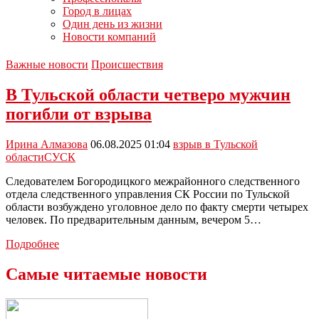
Город в лицах
Один день из жизни
Новости компаний
Важные новости
Происшествия
В Тульской области четверо мужчин
погибли от взрыва
Ирина Алмазова
06.08.2025 01:04
взрыв в Тульской
области
СУСК
Следователем Богородицкого межрайонного следственного
отдела следственного управления СК России по Тульской
области возбуждено уголовное дело по факту смерти четырех
человек. По предварительным данным, вечером 5…
В
Подробнее
Тульской
области
Самые читаемые новости
четверо
мужчин
погибли