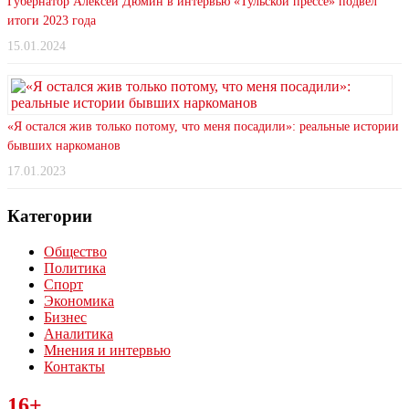
Губернатор Алексей Дюмин в интервью «Тульской прессе» подвел
итоги 2023 года
15.01.2024
«Я остался жив только потому, что меня посадили»: реальные истории
бывших наркоманов
17.01.2023
Категории
Общество
Политика
Спорт
Экономика
Бизнес
Аналитика
Мнения и интервью
Контакты
Читайте последние новости дня в Тульской области на сайте
16+