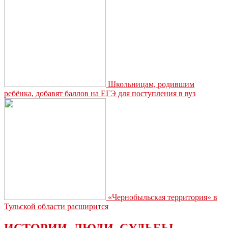
от
взрыва
Школьницам, родившим
ребёнка, добавят баллов на ЕГЭ для поступления в вуз
«Чернобыльская территория» в
Тульской области расширится
ИСТОРИИ. ЛЮДИ. СУДЬБЫ