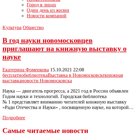
Город в лицах
Один день из жизни
Новости компаний
Kультура
Общество
В год науки новомосковцев
приглашают на книжную выставку о
науке
Екатерина Фоменкова
15.10.2021 22:08
бесплатно
библиотека
Выставка в Новомосковске
книжная
выставка
новости Новомосковска
Наука — двигатель прогресса, а 2021 год в России объявлен
Годом науки и технологий. Городская библиотека
№ 1 представляет вниманию читателей книжную выставку
«Ради Отечества и Науки» , посвященную науке, на которой…
В
Подробнее
год
науки
Самые читаемые новости
новомосковцев