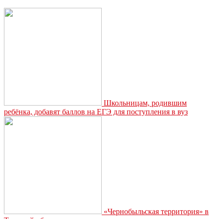
приглашают
на
книжную
выставку
о
науке
Школьницам, родившим
ребёнка, добавят баллов на ЕГЭ для поступления в вуз
«Чернобыльская территория» в