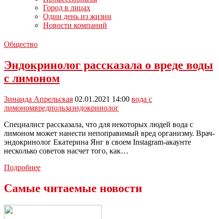
Город в лицах
Один день из жизни
Новости компаний
Общество
Эндокринолог рассказала о вреде воды
с лимоном
Зинаида Апрельская
02.01.2021 14:00
вода с
лимоном
вред
польза
эндокринолог
Специалист рассказала, что для некоторых людей вода с
лимоном может нанести непоправимый вред организму. Врач-
эндокринолог Екатерина Янг в своем Instagram-акаунте
несколько советов насчет того, как…
Эндокринолог
Подробнее
рассказала
о
Самые читаемые новости
вреде
воды
с