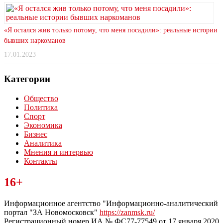
«Я остался жив только потому, что меня посадили»: реальные истории
бывших наркоманов
17.01.2023
Категории
Общество
Политика
Спорт
Экономика
Бизнес
Аналитика
Мнения и интервью
Контакты
Читайте последние новости дня в Тульской области на сайте
16+
“ЗаНовомосковск”
Информационное агентство "Информационно-аналитический
портал "ЗА Новомосковск"
https://zanmsk.ru/
Регистрационный номер ИА № ФС77-77549 от 17 января 2020