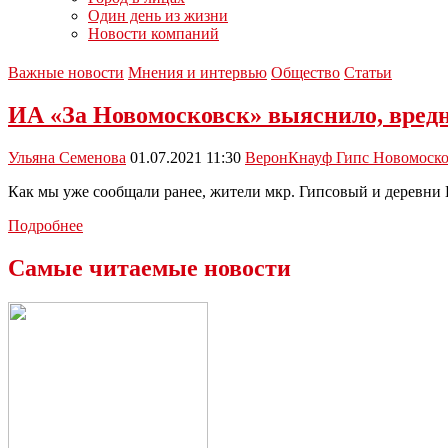
Один день из жизни
Новости компаний
Важные новости
Мнения и интервью
Общество
Статьи
ИА «За Новомосковск» выяснило, вредн
Ульяна Семенова
01.07.2021 11:30
Верон
Кнауф Гипс Новомоско
Как мы уже сообщали ранее, жители мкр. Гипсовый и деревни 
ИА
Подробнее
«За
Новомосковск»
Самые читаемые новости
выяснило,
вредна
ли
гипсовая
пыль?