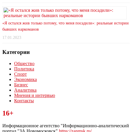
«Я остался жив только потому, что меня посадили»: реальные истории
бывших наркоманов
17.01.2023
Категории
Общество
Политика
Спорт
Экономика
Бизнес
Аналитика
Мнения и интервью
Контакты
Читайте последние новости дня в Тульской области на сайте
16+
“ЗаНовомосковск”
Информационное агентство "Информационно-аналитический
портал "ЗА Новомосковск"
https://zanmsk.ru/