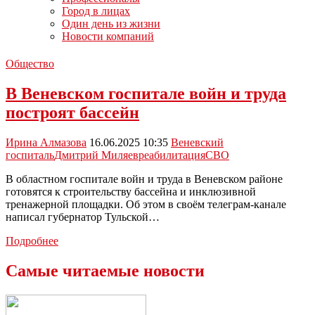
Город в лицах
Один день из жизни
Новости компаний
Общество
В Веневском госпитале войн и труда
построят бассейн
Ирина Алмазова
16.06.2025 10:35
Веневский
госпиталь
Дмитрий Миляев
реабилитация
СВО
В областном госпитале войн и труда в Веневском районе
готовятся к строительству бассейна и инклюзивной
тренажерной площадки. Об этом в своём телеграм-канале
написал губернатор Тульской…
В
Подробнее
Веневском
госпитале
Самые читаемые новости
войн
и
труда