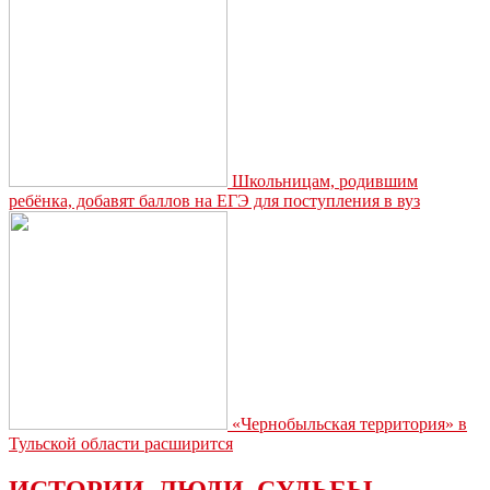
построят
бассейн
Школьницам, родившим
ребёнка, добавят баллов на ЕГЭ для поступления в вуз
«Чернобыльская территория» в
Тульской области расширится
ИСТОРИИ. ЛЮДИ. СУДЬБЫ