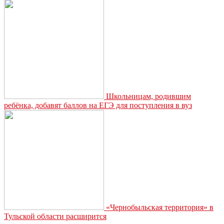
домам:
в
Туле
нашли
приют
бездомным
подкидышам
Школьницам, родившим
ребёнка, добавят баллов на ЕГЭ для поступления в вуз
«Чернобыльская территория» в
Тульской области расширится