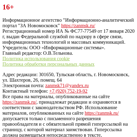
Читайте последние новости дня в Тульской области на сайте
16+
“ЗаНовомосковск”
Информационное агентство "Информационно-аналитический
портал "ЗА Новомосковск"
https://zanmsk.ru/
Регистрационный номер ИА № ФС77-77549 от 17 января 2020
г, выдан Федеральной службой по надзору в сфере связи,
информационных технологий и массовых коммуникаций.
Учредитель: ООО «Информационные системы».
Главный редактор: О.В.Тельнова.
Политика использования cookie
Политика обработки персональных данных
Адрес редакции: 301650, Тульская область, г. Новомосковск,
ул. Шахтеров, 26, помещ. 64
Электронная почта:
zanmsk71@yandex.ru
Контактный телефон:
+7 (920) 752-19-92
Все права на материалы, опубликованные на сайте
https://zanmsk.ru/
, принадлежат редакции и охраняются в
соответствии с законодательством РФ. Использование
материалов, опубликованных на сайте
https://zanmsk.ru/
допускается только с письменного разрешения
правообладателя и с обязательной прямой гиперссылкой на
страницу, с которой материал заимствован. Гиперссылка
должна размещаться непосредственно в тексте,