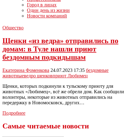
Город в лицах
Один день из жизни
Новости компаний
Общество
Щенки «из ведра» отправились по
домам: в Туле нашли приют
бездомным подкидышам
Екатерина Фоменкова
24.07.2023 17:35
бездомные
животные
ведро щенков
приют Любимец
Щенки, которых подкинули к тульскому приюту для
животных «Любимец», всё же обрели дом. Как сообщили
волонтеры, некоторые из животных отправились на
передержку в Новомосковск, других…
Щенки
Подробнее
«из
ведра»
Самые читаемые новости
отправились
по