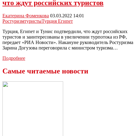
что ждут российских туристов
недорогих
альтернативах
Турции
Екатерина Фоменкова
03.03.2022 14:01
и
Ростуризм
туристы
Турция Египет
Египту
Турция, Египет и Тунис подтвердили, что ждут российских
туристов и заинтересованы в увеличении турпотока из РФ,
передает «РИА Новости». Накануне руководитель Ростуризма
Зарина Догузова переговорила с министром туризма…
Турция,
Подробнее
Египет
и
Самые читаемые новости
Тунис
подтвердили,
что
ждут
российских
туристов