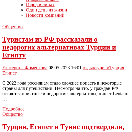
Город в лицах
Один день из жизни
Новости компаний
Общество
Туристам из РФ рассказали о
недорогих альтернативах Турции и
Египту
Екатерина Фоменкова
08.05.2023 16:01
отдых
туризм
Турция
Египет
С 2022 года россиянам стало сложнее попасть в некоторые
страны для путешествий. Несмотря на это, у граждан РФ
остаются приятные и недорогие альтернативы, пишет Lenta.ru.
…
Туристам
Подробнее
из
Общество
РФ
рассказали
Турция, Египет и Тунис подтвердили,
о