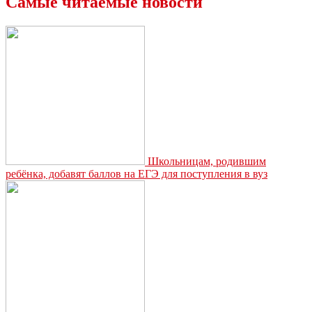
Самые читаемые новости
сертификат
«Сделано
в
России»
Школьницам, родившим
ребёнка, добавят баллов на ЕГЭ для поступления в вуз