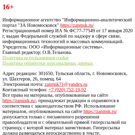
Читайте последние новости дня в Тульской области на сайте
16+
“ЗаНовомосковск”
Информационное агентство "Информационно-аналитический
портал "ЗА Новомосковск"
https://zanmsk.ru/
Регистрационный номер ИА № ФС77-77549 от 17 января 2020
г, выдан Федеральной службой по надзору в сфере связи,
информационных технологий и массовых коммуникаций.
Учредитель: ООО «Информационные системы».
Главный редактор: О.В.Тельнова.
Политика использования cookie
Политика обработки персональных данных
Адрес редакции: 301650, Тульская область, г. Новомосковск,
ул. Шахтеров, 26, помещ. 64
Электронная почта:
zanmsk71@yandex.ru
Контактный телефон:
+7 (920) 752-19-92
Все права на материалы, опубликованные на сайте
https://zanmsk.ru/
, принадлежат редакции и охраняются в
соответствии с законодательством РФ. Использование
материалов, опубликованных на сайте
https://zanmsk.ru/
допускается только с письменного разрешения
правообладателя и с обязательной прямой гиперссылкой на
страницу, с которой материал заимствован. Гиперссылка
должна размещаться непосредственно в тексте,