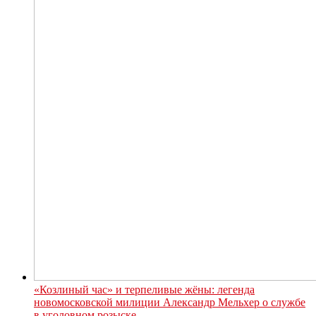
«Козлиный час» и терпеливые жёны: легенда
новомосковской милиции Александр Мельхер о службе
в уголовном розыске