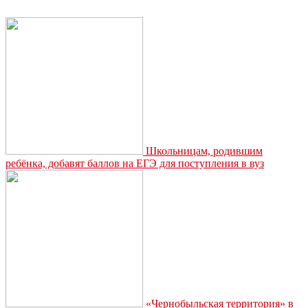
уголовное
на
бизнесмена,
укравшего
при
строительстве
дороги
более
1
миллиона
рублей
Школьницам, родившим
ребёнка, добавят баллов на ЕГЭ для поступления в вуз
«Чернобыльская территория» в