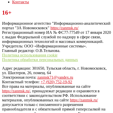
Контакты
Читайте последние новости дня в Тульской области на сайте
16+
“ЗаНовомосковск”
Информационное агентство "Информационно-аналитический
портал "ЗА Новомосковск"
https://zanmsk.ru/
Регистрационный номер ИА № ФС77-77549 от 17 января 2020
г, выдан Федеральной службой по надзору в сфере связи,
информационных технологий и массовых коммуникаций.
Учредитель: ООО «Информационные системы».
Главный редактор: О.В.Тельнова.
Политика использования cookie
Политика обработки персональных данных
Адрес редакции: 301650, Тульская область, г. Новомосковск,
ул. Шахтеров, 26, помещ. 64
Электронная почта:
zanmsk71@yandex.ru
Контактный телефон:
+7 (920) 752-19-92
Все права на материалы, опубликованные на сайте
https://zanmsk.ru/
, принадлежат редакции и охраняются в
соответствии с законодательством РФ. Использование
материалов, опубликованных на сайте
https://zanmsk.ru/
допускается только с письменного разрешения
правообладателя и с обязательной прямой гиперссылкой на