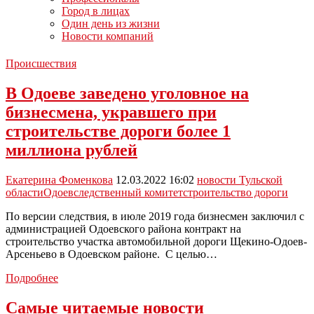
Город в лицах
Один день из жизни
Новости компаний
Происшествия
В Одоеве заведено уголовное на
бизнесмена, укравшего при
строительстве дороги более 1
миллиона рублей
Екатерина Фоменкова
12.03.2022 16:02
новости Тульской
области
Одоев
следственный комитет
строительство дороги
По версии следствия, в июле 2019 года бизнесмен заключил с
администрацией Одоевского района контракт на
строительство участка автомобильной дороги Щекино-Одоев-
Арсеньево в Одоевском районе. С целью…
В
Подробнее
Одоеве
заведено
Самые читаемые новости