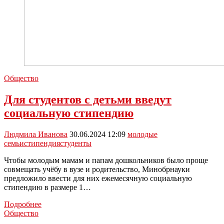
Общество
Для студентов с детьми введут
социальную стипендию
Людмила Иванова
30.06.2024 12:09
молодые
семьи
стипендия
студенты
Чтобы молодым мамам и папам дошкольников было проще
совмещать учёбу в вузе и родительство, Минобрнауки
предложило ввести для них ежемесячную социальную
стипендию в размере 1…
Для
Подробнее
студентов
Общество
с