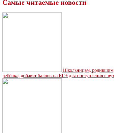
области
Самые читаемые новости
могут
получить
стипендию
от
регионального
правительства
Школьницам, родившим
ребёнка, добавят баллов на ЕГЭ для поступления в вуз