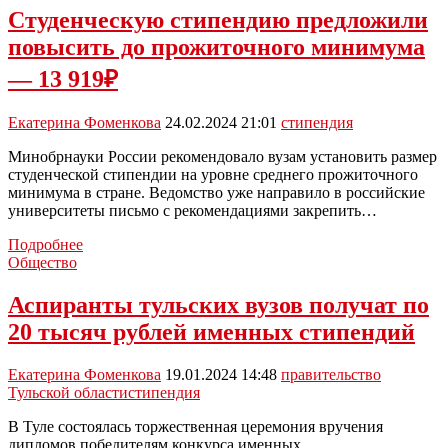
детьми
Студенческую стипендию предложили
введут
повысить до прожиточного минимума
социальную
стипендию
— 13 919₽
Екатерина Фоменкова
24.02.2024 21:01
стипендия
Минобрнауки России рекомендовало вузам установить размер
студенческой стипендии на уровне среднего прожиточного
минимума в стране. Ведомство уже направило в российские
университеты письмо с рекомендациями закрепить…
Студенческую
Подробнее
стипендию
Общество
предложили
повысить
Аспиранты тульских вузов получат по
до
20 тысяч рублей именных стипендий
прожиточного
минимума
—
Екатерина Фоменкова
19.01.2024 14:48
правительство
13
Тульской области
стипендия
919₽
В Туле состоялась торжественная церемония вручения
дипломов победителям конкурса именных