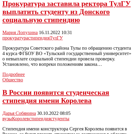
законопроект
Прокуратура заставила ректора ТулГУ
об
выплатить студенту из Донского
увеличении
стипендий
социальную стипендию
до
уровня
Мария Лопухина
16.11.2022 10:31
МРОТ
прокуратура
стипендия
ТулГУ
Прокуратура Советского района Тулы по обращению студента
4 курса ФГБОУ ВО «Тульский государственный университет»
о невыплате социальной стипендии провела проверку.
Установлено, что вопреки положениям закона…
Прокуратура
Подробнее
заставила
Общество
ректора
ТулГУ
В России появится студенческая
выплатить
стипендия имени Королева
студенту
из
Донского
Дарья Собянина
30.10.2022 08:05
социальную
вузы
Королев
стипендия
студенты
стипендию
Стипендия имени конструктора Сергея Королева появится в