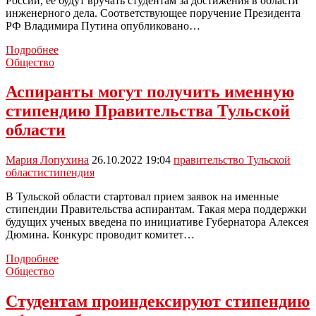
России, ее будут вручать студентам за достижения в области
инженерного дела. Соответствующее поручение Президента
РФ Владимира Путина опубликовано…
В
Подробнее
России
Общество
появится
студенческая
Аспиранты могут получить именную
стипендия
стипендию Правительства Тульской
имени
Королева
области
Мария Лопухина
26.10.2022 19:04
правительство Тульской
области
стипендия
В Тульской области стартовал прием заявок на именные
стипендии Правительства аспирантам. Такая мера поддержки
будущих ученых введена по инициативе Губернатора Алексея
Дюмина. Конкурс проводит комитет…
Аспиранты
Подробнее
могут
Общество
получить
именную
Студентам проиндексируют стипендию
стипендию