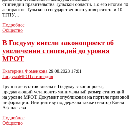
стипендий правительства Тульской области. По его итогам 40
аспирантов Тульского государственного университета и 10 –
ТГПУ…
Аспиранты
Подробнее
тульских
Общество
вузов
получат
В Госдуму внесли законопроект об
по
увеличении стипендий до уровня
20
тысяч
МРОТ
рублей
именных
Екатерина Фоменкова
29.08.2023 17:01
стипендий
Госдума
МРОТ
стипендия
Группа депутатов внесла в Госдуму законопроект,
предлагающий установить минимальный размер стипендий
на уровне МРОТ. Документ опубликован на портале правовой
информации. Инициативу поддержала также сенатор Елена
Афанасьева.…
В
Подробнее
Госдуму
Общество
внесли