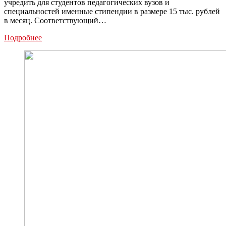
учредить для студентов педагогических вузов и
специальностей именные стипендии в размере 15 тыс. рублей
в месяц. Соответствующий…
Минпросвещения
Подробнее
предложило
ввести
именные
стипендии
для
студентов
педвузов