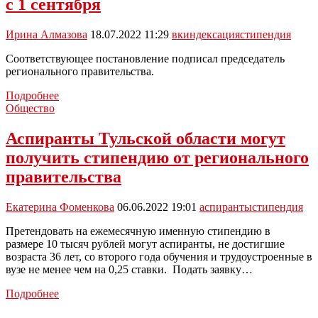
с 1 сентября
Правительства
Тульской
области
Ирина Алмазова
18.07.2022 11:29
вк
индексация
стипендия
Соответствующее постановление подписал председатель
регионального правительства.
Студентам
Подробнее
проиндексируют
Общество
стипендию
с
Аспиранты Тульской области могут
1
получить стипендию от регионального
сентября
правительства
Екатерина Фоменкова
06.06.2022 19:01
аспиранты
стипендия
Претендовать на ежемесячную именную стипендию в
размере 10 тысяч рублей могут аспиранты, не достигшие
возраста 36 лет, со второго года обучения и трудоустроенные в
вузе не менее чем на 0,25 ставки. Подать заявку…
Аспиранты
Подробнее
Тульской