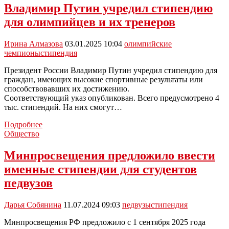
Владимир Путин учредил стипендию
для олимпийцев и их тренеров
Ирина Алмазова
03.01.2025 10:04
олимпийские
чемпионы
стипендия
Президент России Владимир Путин учредил стипендию для
граждан, имеющих высокие спортивные результаты или
способствовавших их достижению.
Соответствующий указ опубликован. Всего предусмотрено 4
тыс. стипендий. На них смогут…
Владимир
Подробнее
Путин
Общество
учредил
стипендию
Минпросвещения предложило ввести
для
именные стипендии для студентов
олимпийцев
и
педвузов
их
тренеров
Дарья Собянина
11.07.2024 09:03
педвузы
стипендия
Минпросвещения РФ предложило с 1 сентября 2025 года