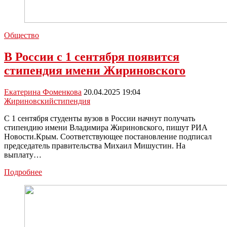
Общество
В России с 1 сентября появится
стипендия имени Жириновского
Екатерина Фоменкова
20.04.2025 19:04
Жириновский
стипендия
С 1 сентября студенты вузов в России начнут получать
стипендию имени Владимира Жириновского, пишут РИА
Новости.Крым. Соответствующее постановление подписал
председатель правительства Михаил Мишустин. На
выплату…
В
Подробнее
России
с
1
сентября
появится
стипендия