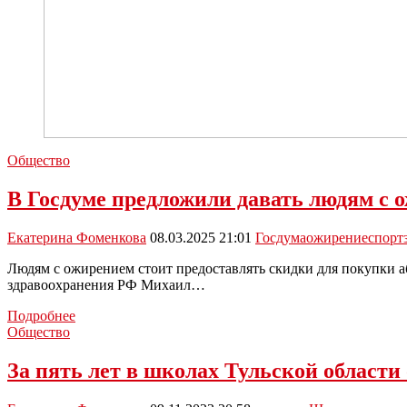
Общество
В Госдуме предложили давать людям с 
Екатерина Фоменкова
08.03.2025 21:01
Госдума
ожирение
спорт
Людям с ожирением стоит предоставлять скидки для покупки а
здравоохранения РФ Михаил…
В
Подробнее
Госдуме
Общество
предложили
давать
За пять лет в школах Тульской област
людям
с