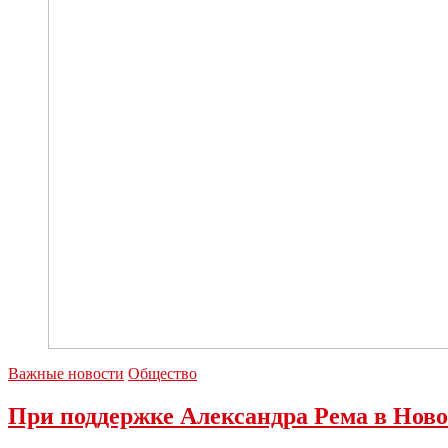
инициативе
ветерана
Важные новости
Общество
При поддержке Александра Рема в Нов