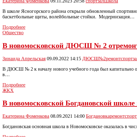
Екатерина Фоменкова
09.11.2023 20:58
спортзал
Школа
ожирением
скидки
В школе Ясногорского района открыли обновленный спортивный
в
баскетбольные щиты, волейбольные стойки. Модернизация…
спортзал
За
Подробнее
пять
Общество
лет
в
В новомосковской ДЮСШ № 2 отремонт
школах
Тульской
Зинаида Апрельская
09.09.2022 14:15
ДЮСШ№2
ремонт
спортза
области
отремонтированы
В ДЮСШ № 2 к началу нового учебного года был капитально о
11
в…
спортивных
залов
В
Подробнее
новомосковской
ЖКХ
ДЮСШ
№
В новомосковской Богдановской школе 
2
отремонтировали
Екатерина Фоменкова
08.09.2021 14:00
Богдановка
ремонт
спорт
спортивный
зал
Богдановская основная школа в Новомосковске оказалась в чис
В
Подробнее