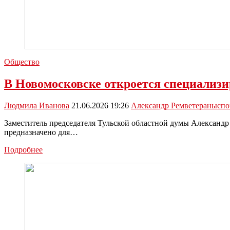
Общество
В Новомосковске откроется специализи
Людмила Иванова
21.06.2026 19:26
Александр Рем
ветераны
спо
Заместитель председателя Тульской областной думы Александр
предназначено для…
В
Подробнее
Новомосковске
откроется
специализированный
спортзал
для
участников
СВО
по