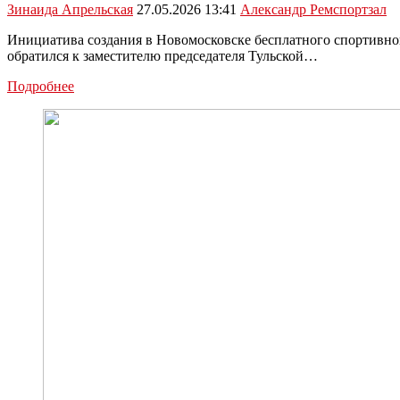
Зинаида Апрельская
27.05.2026 13:41
Александр Рем
спортзал
Инициатива создания в Новомосковске бесплатного спортивно
обратился к заместителю председателя Тульской…
При
Подробнее
поддержке
Александра
Рема
в
Новомосковске
появится
спортивный
зал
для
участников
СВО