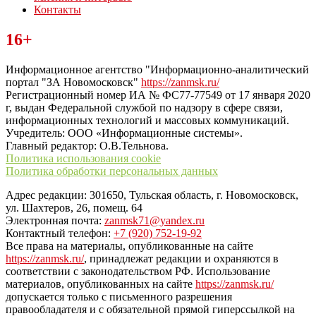
Контакты
Читайте последние новости дня в Тульской области на сайте
16+
“ЗаНовомосковск”
Информационное агентство "Информационно-аналитический
портал "ЗА Новомосковск"
https://zanmsk.ru/
Регистрационный номер ИА № ФС77-77549 от 17 января 2020
г, выдан Федеральной службой по надзору в сфере связи,
информационных технологий и массовых коммуникаций.
Учредитель: ООО «Информационные системы».
Главный редактор: О.В.Тельнова.
Политика использования cookie
Политика обработки персональных данных
Адрес редакции: 301650, Тульская область, г. Новомосковск,
ул. Шахтеров, 26, помещ. 64
Электронная почта:
zanmsk71@yandex.ru
Контактный телефон:
+7 (920) 752-19-92
Все права на материалы, опубликованные на сайте
https://zanmsk.ru/
, принадлежат редакции и охраняются в
соответствии с законодательством РФ. Использование
материалов, опубликованных на сайте
https://zanmsk.ru/
допускается только с письменного разрешения
правообладателя и с обязательной прямой гиперссылкой на