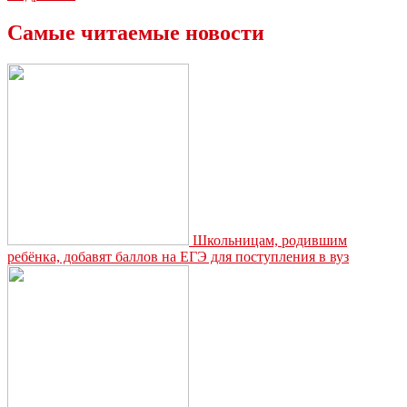
аппарата
администрации
Самые читаемые новости
рассказала
промышленникам
о
том,
как
Новомосковск
будет
встречать
свой
юбилей
Школьницам, родившим
ребёнка, добавят баллов на ЕГЭ для поступления в вуз