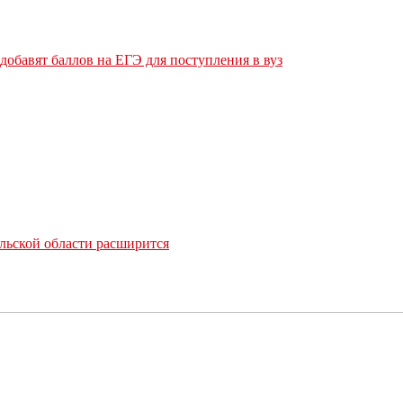
обавят баллов на ЕГЭ для поступления в вуз
льской области расширится