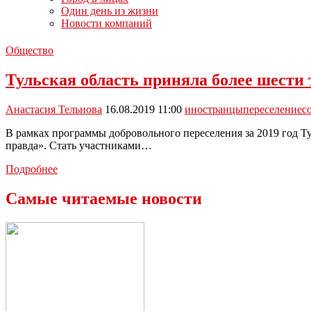
Один день из жизни
Новости компаний
Общество
Тульская область приняла более шести 
Анастасия Тельнова
16.08.2019 11:00
иностранцы
переселение
с
В рамках программы добровольного переселения за 2019 год Т
правда». Стать участниками…
Тульская
Подробнее
область
приняла
Самые читаемые новости
более
шести
тысяч
иностранцев
в
этом
году