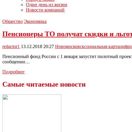
Один день из жизни
Новости компаний
Общество
Экономика
Пенсионеры ТО получат скидки и льго
redactor1
13.12.2018 20:27
Новомосковск
социальная карта
цифро
Пенсионный фонд России с 1 января запустит пилотный проект
сообщении…
Пенсионеры
Подробнее
ТО
получат
Самые читаемые новости
скидки
и
льготы
при
пользовании
цифровой
соцкартой