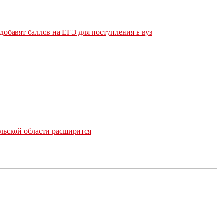
обавят баллов на ЕГЭ для поступления в вуз
льской области расширится