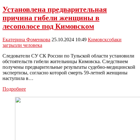
стая
собак
Установлена предварительная
загрызла
причина гибели женщины в
женщину:
ответит
лесополосе под Кимовском
ли
за
Екатерина Фоменкова
25.10.2024 10:49
Кимовск
собаки
это
загрызли человека
глава
администрации?
Следователи СУ СК России по Тульской области установили
обстоятельств гибели жительницы Кимовска. Следствием
получены предварительные результаты судебно-медицинской
экспертизы, согласно которой смерть 59-летней женщины
наступила в…
Установлена
Подробнее
предварительная
причина
гибели
женщины
в
лесополосе
под
Кимовском