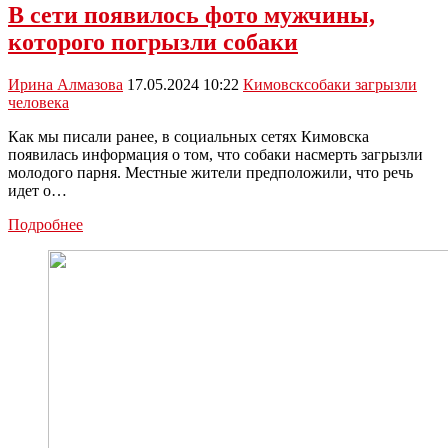
В сети появилось фото мужчины,
которого погрызли собаки
Ирина Алмазова
17.05.2024 10:22
Кимовск
собаки загрызли
человека
Как мы писали ранее, в социальных сетях Кимовска
появилась информация о том, что собаки насмерть загрызли
молодого парня. Местные жители предположили, что речь
идет о…
В
Подробнее
сети
появилось
фото
мужчины,
которого
погрызли
собаки