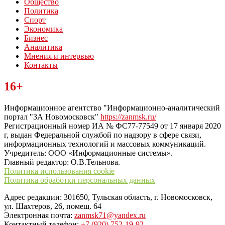
Общество
Политика
Спорт
Экономика
Бизнес
Аналитика
Мнения и интервью
Контакты
Читайте последние новости дня в Тульской области на сайте
16+
“ЗаНовомосковск”
Информационное агентство "Информационно-аналитический
портал "ЗА Новомосковск"
https://zanmsk.ru/
Регистрационный номер ИА № ФС77-77549 от 17 января 2020
г, выдан Федеральной службой по надзору в сфере связи,
информационных технологий и массовых коммуникаций.
Учредитель: ООО «Информационные системы».
Главный редактор: О.В.Тельнова.
Политика использования cookie
Политика обработки персональных данных
Адрес редакции: 301650, Тульская область, г. Новомосковск,
ул. Шахтеров, 26, помещ. 64
Электронная почта:
zanmsk71@yandex.ru
Контактный телефон:
+7 (920) 752-19-92