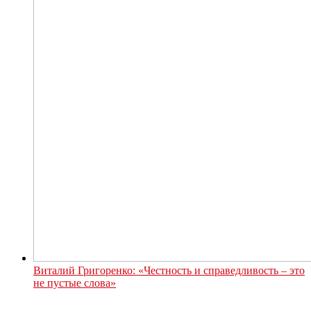
Виталий Григоренко: «Честность и справедливость – это
не пустые слова»