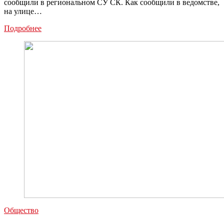
сообщили в региональном СУ СК. Как сообщили в ведомстве,
на улице…
В
Подробнее
Кимовске
собаки
загрызли
женщину:
возбуждено
уголовное
дело
Общество