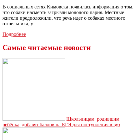
В социальных сетях Кимовска появилась информация о том,
что собаки насмерть загрызли молодого парня. Местные
жители предположили, что речь идет о собаках местного
отшельника, у…
Соцсети:
Подробнее
В
Кимовске
Самые читаемые новости
собаки
насмерть
загрызли
человека
Школьницам, родившим
ребёнка, добавят баллов на ЕГЭ для поступления в вуз