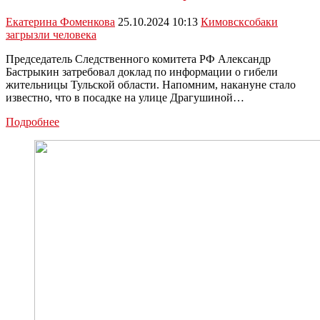
Екатерина Фоменкова
25.10.2024 10:13
Кимовск
собаки
загрызли человека
Председатель Следственного комитета РФ Александр
Бастрыкин затребовал доклад по информации о гибели
жительницы Тульской области. Напомним, накануне стало
известно, что в посадке на улице Драгушиной…
Бастрыкин
Подробнее
затребовал
доклад
по
делу
о
гибели
женщины
в
Тульской
области