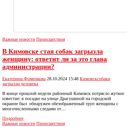
Важные новости
Происшествия
В Кимовске стая собак загрызла
женщину: ответит ли за это глава
администрации?
Екатерина Фоменкова
28.10.2024 15:48
Кимовск
собаки
загрызли человека
В конце прошлой недели районный Кимовск потрясло жуткое
известие: в посадке на улице Драгушиной на городской
окраине был обнаружен обезображенный труп женщины с
многочисленными следами от…
В
Подробнее
Кимовске
Важные новости
Происшествия