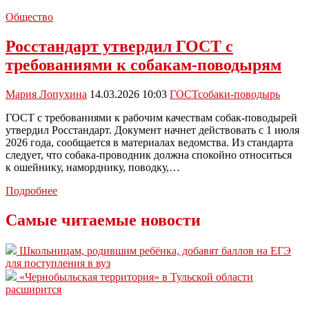
Общество
Росстандарт утвердил ГОСТ с
требованиями к собакам-поводырям
Мария Лопухина
14.03.2026 10:03
ГОСТ
собаки-поводырь
ГОСТ с требованиями к рабочим качествам собак-поводырей
утвердил Росстандарт. Документ начнет действовать с 1 июля
2026 года, сообщается в материалах ведомства. Из стандарта
следует, что собака-проводник должна спокойно относиться
к ошейнику, наморднику, поводку,…
Росстандарт
Подробнее
утвердил
ГОСТ
Самые читаемые новости
с
требованиями
Школьницам, родившим ребёнка, добавят баллов на ЕГЭ
к
для поступления в вуз
собакам-
«Чернобыльская территория» в Тульской области
поводырям
расширится