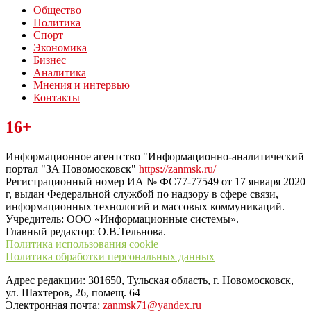
Общество
Политика
Спорт
Экономика
Бизнес
Аналитика
Мнения и интервью
Контакты
Читайте последние новости дня в Тульской области на сайте
16+
“ЗаНовомосковск”
Информационное агентство "Информационно-аналитический
портал "ЗА Новомосковск"
https://zanmsk.ru/
Регистрационный номер ИА № ФС77-77549 от 17 января 2020
г, выдан Федеральной службой по надзору в сфере связи,
информационных технологий и массовых коммуникаций.
Учредитель: ООО «Информационные системы».
Главный редактор: О.В.Тельнова.
Политика использования cookie
Политика обработки персональных данных
Адрес редакции: 301650, Тульская область, г. Новомосковск,
ул. Шахтеров, 26, помещ. 64
Электронная почта:
zanmsk71@yandex.ru