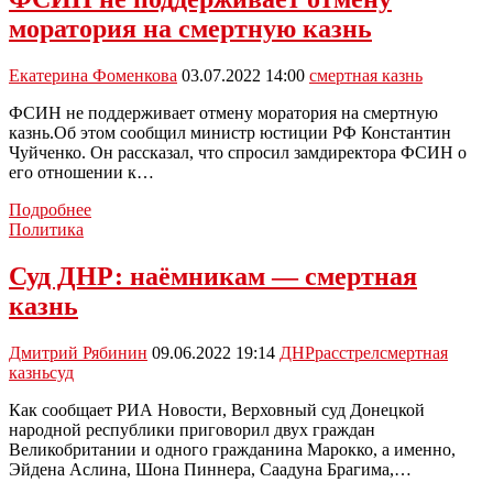
смертную
моратория на смертную казнь
казнь
для
предателей
Екатерина Фоменкова
03.07.2022 14:00
смертная казнь
России
ФСИН не поддерживает отмену моратория на смертную
казнь.Об этом сообщил министр юстиции РФ Константин
Чуйченко. Он рассказал, что спросил замдиректора ФСИН о
его отношении к…
ФСИН
Подробнее
не
Политика
поддерживает
отмену
Суд ДНР: наёмникам — смертная
моратория
казнь
на
смертную
казнь
Дмитрий Рябинин
09.06.2022 19:14
ДНР
расстрел
смертная
казнь
суд
Как сообщает РИА Новости, Верховный суд Донецкой
народной республики приговорил двух граждан
Великобритании и одного гражданина Марокко, а именно,
Эйдена Аслина, Шона Пиннера, Саадуна Брагима,…