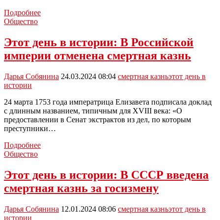
Крашенинников:
Подробнее
У
Общество
нас
есть
Этот день в истории: В Российской
два
империи отменена смертная казнь
моратория
на
смертную
Дарья Собянина
24.03.2024 08:04
смертная казнь
этот день в
казнь,
истории
но
мы
24 марта 1753 года императрица Елизавета подписала доклад
открыты
с длинным названием, типичным для XVIII века: «О
к
предоставлении в Сенат экстрактов из дел, по которым
обсуждению
преступники…
Этот
Подробнее
день
Общество
в
истории:
Этот день в истории: В СССР введена
В
смертная казнь за госизмену
Российской
империи
отменена
Дарья Собянина
12.01.2024 08:06
смертная казнь
этот день в
смертная
истории