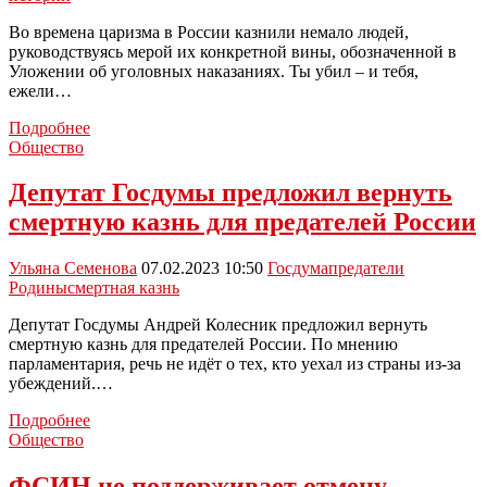
казнь
Во времена царизма в России казнили немало людей,
руководствуясь мерой их конкретной вины, обозначенной в
Уложении об уголовных наказаниях. Ты убил – и тебя,
ежели…
Этот
Подробнее
день
Общество
в
истории:
Депутат Госдумы предложил вернуть
В
смертную казнь для предателей России
СССР
введена
смертная
Ульяна Семенова
07.02.2023 10:50
Госдума
предатели
казнь
Родины
смертная казнь
за
госизмену
Депутат Госдумы Андрей Колесник предложил вернуть
смертную казнь для предателей России. По мнению
парламентария, речь не идёт о тех, кто уехал из страны из-за
убеждений.…
Депутат
Подробнее
Госдумы
Общество
предложил
вернуть
ФСИН не поддерживает отмену