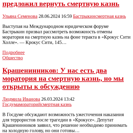
предложил вернуть смертную казнь
смертной
казни
для
Ульяна Семенова
28.06.2024 16:59
Бастрыкин
смертная казнь
коррупционеров
Выступая на Международном юридическом форуме
Бастрыкин призвал рассмотреть возможность отмены
моратория на смертную казнь на фоне теракта в «Крокус Сити
Холле». — Крокус Сити, 145…
Глава
Подробнее
СКР
Общество
Александр
Бастрыкин
Крашенинников: У нас есть два
предложил
моратория на смертную казнь, но мы
вернуть
смертную
открыты к обсуждению
казнь
Людмила Иванова
26.03.2024 13:42
Госдума
мораторий
смертная казнь
В Госдуме обсуждают возможность ужесточения наказания
для террористов после трагедии в «Крокусе». Депутат
Крашенинников заявил, что решение необходимо принимать
на холодную голову, но они готовы…