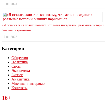
15.01.2024
«Я остался жив только потому, что меня посадили»: реальные истории
бывших наркоманов
17.01.2023
Категории
Общество
Политика
Спорт
Экономика
Бизнес
Аналитика
Мнения и интервью
Контакты
Читайте последние новости дня в Тульской области на сайте
16+
“ЗаНовомосковск”