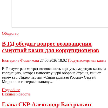
Общество
В ГД обсудят вопрос возвращения
смертной казни для коррупционеров
Екатерина Фоменкова
27.06.2026 18:02
Госдума
смертная казнь
В Госдуме рассмотрят возможность вернуть смертную казнь за
коррупцию, которая наносит ущерб обороне страны, пишет
еanews.ru. Лидер партии «Справедливая Россия» Сергей
Миронов в интервью каналу…
В
Подробнее
ГД
Важные новости
обсудят
вопрос
Глава СКР Александр Бастрыкин
возвращения