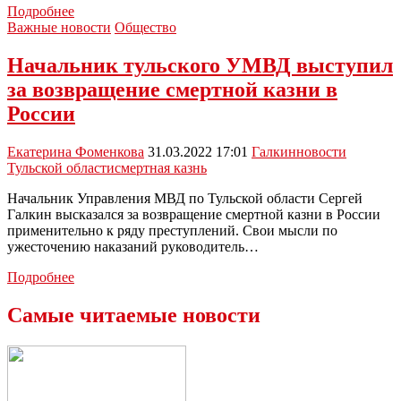
Суд
Подробнее
ДНР:
Важные новости
Общество
наёмникам
—
Начальник тульского УМВД выступил
смертная
за возвращение смертной казни в
казнь
России
Екатерина Фоменкова
31.03.2022 17:01
Галкин
новости
Тульской области
смертная казнь
Начальник Управления МВД по Тульской области Сергей
Галкин высказался за возвращение смертной казни в России
применительно к ряду преступлений. Свои мысли по
ужесточению наказаний руководитель…
Начальник
Подробнее
тульского
УМВД
Самые читаемые новости
выступил
за
возвращение
смертной
казни