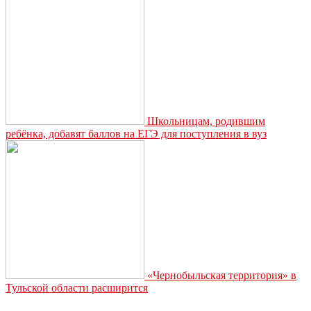
конкурса
«Не
оставим
без
дворца
ни
синицу,
ни
скворца»
Школьницам, родившим
ребёнка, добавят баллов на ЕГЭ для поступления в вуз
«Чернобыльская территория» в
Тульской области расширится