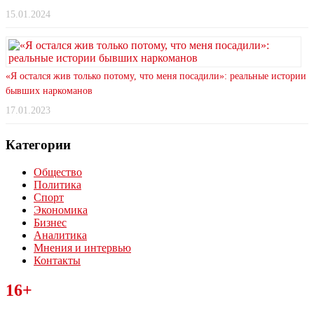
15.01.2024
«Я остался жив только потому, что меня посадили»: реальные истории
бывших наркоманов
17.01.2023
Категории
Общество
Политика
Спорт
Экономика
Бизнес
Аналитика
Мнения и интервью
Контакты
Читайте последние новости дня в Тульской области на сайте
16+
“ЗаНовомосковск”