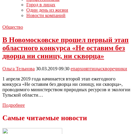
Город в лицах
Один день из жизни
Новости компаний
Общество
В Новомосковске прошел первый этап
областного конкурса «Не оставим без
дворца ни синицу, ни скворца»
Ольга Тельнова
30.03.2019 09:30
епархия
птицы
скворечники
1 апреля 2019 года начинается второй этап ежегодного
конкурса «Не оставим без дворца ни синицу, ни скворца»,
проводимого министерством природных ресурсов и экологии
Тульской области…
В
Подробнее
Новомосковске
прошел
Самые читаемые новости
первый
этап
областного