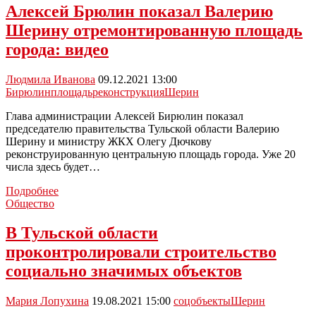
осмотрели
Алексей Брюлин показал Валерию
дома
Шерину отремонтированную площадь
для
переселенцев
города: видео
из
аварийного
Людмила Иванова
09.12.2021 13:00
жилья
Бирюлин
площадь
реконструкция
Шерин
в
Новомосковске:
Глава администрации Алексей Бирюлин показал
видео
председателю правительства Тульской области Валерию
Шерину и министру ЖКХ Олегу Дючкову
реконструированную центральную площадь города. Уже 20
числа здесь будет…
Алексей
Подробнее
Брюлин
Общество
показал
Валерию
В Тульской области
Шерину
проконтролировали строительство
отремонтированную
площадь
социально значимых объектов
города:
видео
Мария Лопухина
19.08.2021 15:00
соцобъекты
Шерин