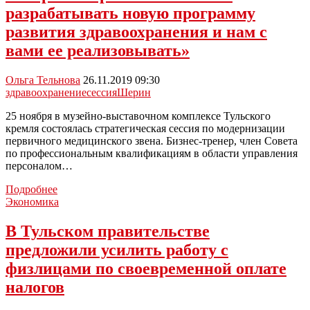
все
разрабатывать новую программу
коммунальные
службы
развития здравоохранения и нам с
региона
вами ее реализовывать»
в
режим
повышенной
Ольга Тельнова
26.11.2019 09:30
готовности
здравоохранение
сессия
Шерин
25 ноября в музейно-выставочном комплексе Тульского
кремля состоялась стратегическая сессия по модернизации
первичного медицинского звена. Бизнес-тренер, член Совета
по профессиональным квалификациям в области управления
персоналом…
Валерий
Подробнее
Шерин:
Экономика
«Нам
с
В Тульском правительстве
вами
предложили усилить работу с
разрабатывать
новую
физлицами по своевременной оплате
программу
налогов
развития
здравоохранения