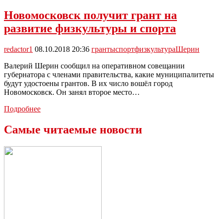
сохранил
динамику
Новомосковск получит грант на
ввода
развитие физкультуры и спорта
жилья
на
уровне
redactor1
08.10.2018 20:36
гранты
спорт
физкультура
Шерин
2017
года
Валерий Шерин сообщил на оперативном совещании
губернатора с членами правительства, какие муниципалитеты
будут удостоены грантов. В их число вошёл город
Новомосковск. Он занял второе место…
Новомосковск
Подробнее
получит
грант
Самые читаемые новости
на
развитие
физкультуры
и
спорта