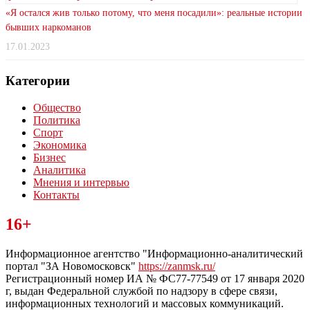
«Я остался жив только потому, что меня посадили»: реальные истории
бывших наркоманов
17.01.2023
Категории
Общество
Политика
Спорт
Экономика
Бизнес
Аналитика
Мнения и интервью
Контакты
Читайте последние новости дня в Тульской области на сайте
16+
“ЗаНовомосковск”
Информационное агентство "Информационно-аналитический
портал "ЗА Новомосковск"
https://zanmsk.ru/
Регистрационный номер ИА № ФС77-77549 от 17 января 2020
г, выдан Федеральной службой по надзору в сфере связи,
информационных технологий и массовых коммуникаций.