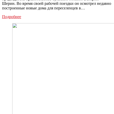
Шерин. Во время своей рабочей поездки он осмотрел недавно
построенные новые дома для переселенцев в…
Валерий
Подробнее
Шерин
посетил
новые
дома
для
переселенцев
в
микрорайоне
Гипсовый