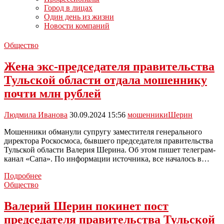
Город в лицах
Один день из жизни
Новости компаний
Общество
Жена экс-председателя правительства
Тульской области отдала мошеннику
почти млн рублей
Людмила Иванова
30.09.2024 15:56
мошенники
Шерин
Мошенники обманули супругу заместителя генерального
директора Роскосмоса, бывшего председателя правительства
Тульской области Валерия Шерина. Об этом пишет телеграм-
канал «Сапа». По информации источника, все началось в…
Жена
Подробнее
экс-
Общество
председателя
правительства
Валерий Шерин покинет пост
Тульской
председателя правительства Тульской
области