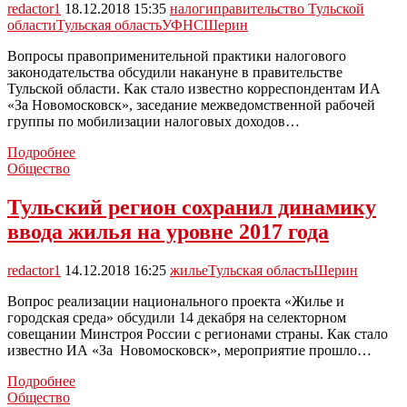
и
redactor1
18.12.2018 15:35
налоги
правительство Тульской
нам
области
Тульская область
УФНС
Шерин
с
вами
Вопросы правоприменительной практики налогового
ее
законодательства обсудили накануне в правительстве
реализовывать»
Тульской области. Как стало известно корреспондентам ИА
«За Новомосковск», заседание межведомственной рабочей
группы по мобилизации налоговых доходов…
В
Подробнее
Тульском
Общество
правительстве
предложили
Тульский регион сохранил динамику
усилить
ввода жилья на уровне 2017 года
работу
с
физлицами
redactor1
14.12.2018 16:25
жилье
Тульская область
Шерин
по
своевременной
Вопрос реализации национального проекта «Жилье и
оплате
городская среда» обсудили 14 декабря на селекторном
налогов
совещании Минстроя России с регионами страны. Как стало
известно ИА «За Новомосковск», мероприятие прошло…
Тульский
Подробнее
регион
Общество