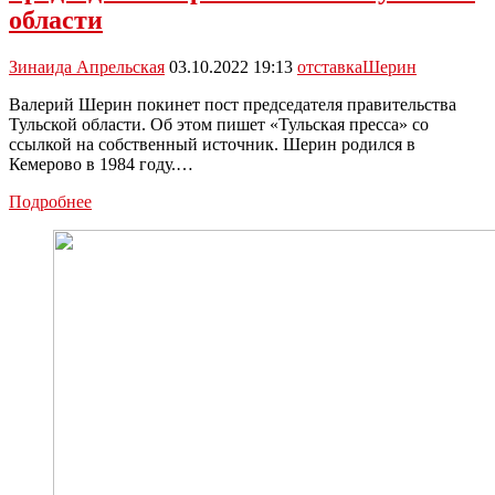
отдала
области
мошеннику
почти
Зинаида Апрельская
03.10.2022 19:13
отставка
Шерин
млн
рублей
Валерий Шерин покинет пост председателя правительства
Тульской области. Об этом пишет «Тульская пресса» со
ссылкой на собственный источник. Шерин родился в
Кемерово в 1984 году.…
Валерий
Подробнее
Шерин
покинет
пост
председателя
правительства
Тульской
области