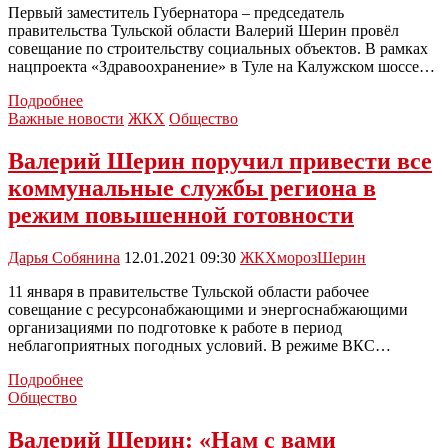
Первый заместитель Губернатора – председатель
правительства Тульской области Валерий Шерин провёл
совещание по строительству социальных объектов. В рамках
нацпроекта «Здравоохранение» в Туле на Калужском шоссе…
В
Подробнее
Тульской
Важные новости
ЖКХ
Общество
области
проконтролировали
Валерий Шерин поручил привести все
строительство
коммунальные службы региона в
социально
значимых
режим повышенной готовности
объектов
Дарья Собянина
12.01.2021 09:30
ЖКХ
мороз
Шерин
11 января в правительстве Тульской области рабочее
совещание с ресурсонабжающими и энергоснабжающими
организациями по подготовке к работе в период
неблагоприятных погодных условий. В режиме ВКС…
Валерий
Подробнее
Шерин
Общество
поручил
привести
Валерий Шерин: «Нам с вами