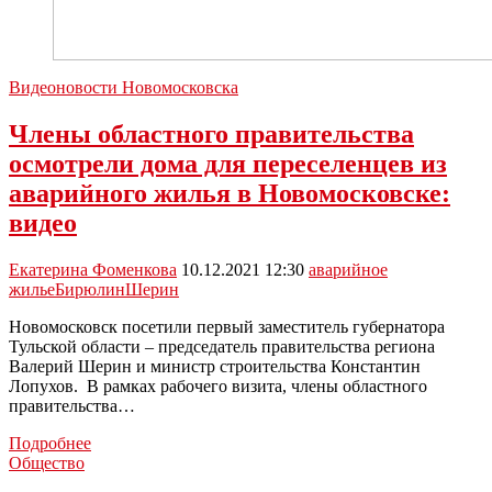
Видеоновости Новомосковска
Члены областного правительства
осмотрели дома для переселенцев из
аварийного жилья в Новомосковске:
видео
Екатерина Фоменкова
10.12.2021 12:30
аварийное
жилье
Бирюлин
Шерин
Новомосковск посетили первый заместитель губернатора
Тульской области – председатель правительства региона
Валерий Шерин и министр строительства Константин
Лопухов. В рамках рабочего визита, члены областного
правительства…
Члены
Подробнее
областного
Общество
правительства