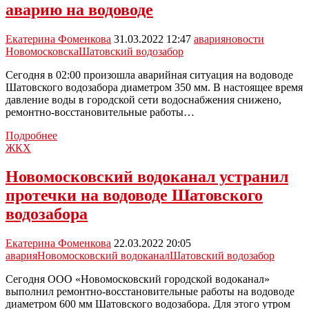
аварию на водоводе
в
Новомосковске
перенесли
Екатерина Фоменкова
31.03.2022 12:47
авария
новости
на
Новомосковска
Шатовский водозабор
неделю
Сегодня в 02:00 произошла аварийная ситуация на водоводе
Шатовского водозабора диаметром 350 мм. В настоящее время
давление воды в городской сети водоснабжения снижено,
ремонтно-восстановительные работы…
Шатовский
Подробнее
водозабор
ЖКХ
ликвидирует
аварию
Новомосковский водоканал устранил
на
протечки на водоводе Шатовского
водоводе
водозабора
Екатерина Фоменкова
22.03.2022 20:05
авария
Новомосковский водоканал
Шатовский водозабор
Сегодня ООО «Новомосковский городской водоканал»
выполнил ремонтно-восстановительные работы на водоводе
диаметром 600 мм Шатовского водозабора. Для этого утром