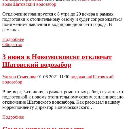
воды
Шатовский водозабор
Отключение планируется с 8 утра до 20 вечера в рамках
подготовки к отопительному сезону и будет сопровождаться
понижением давления в водопроводной сети города. В
рамках…
Напоминаем:
Подробнее
в
Общество
Новомосковске
третьего
3 июня в Новомосковске отключат
июня
Шатовский водозабор
весь
день
не
Ульяна Семенова
01.06.2021 11:30
водоканал
Шатовский
будет
водозабор
воды
В четверг, 3-го июня, в рамках ремонтных работ, связанных с
подготовкой к новому отопительному сезону, запланировано
отключение Шатовского водозабора. Как рассказал нашему
корреспонденту директор Новомосковского…
3
Подробнее
июня
в