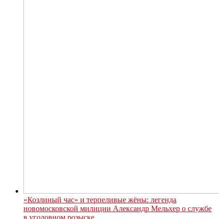
«Козлиный час» и терпеливые жёны: легенда
новомосковской милиции Александр Мельхер о службе
в уголовном розыске