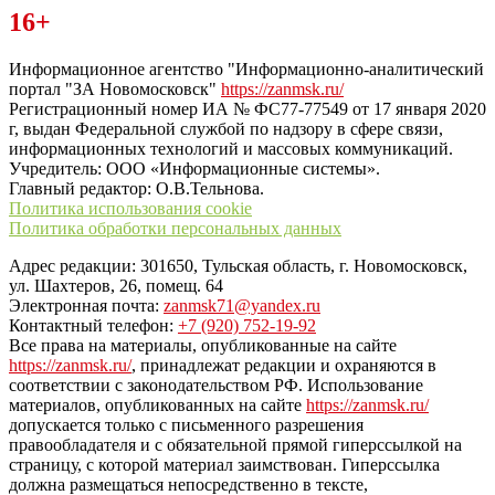
Читайте последние новости дня в Тульской области на сайте
16+
“ЗаНовомосковск”
Информационное агентство "Информационно-аналитический
портал "ЗА Новомосковск"
https://zanmsk.ru/
Регистрационный номер ИА № ФС77-77549 от 17 января 2020
г, выдан Федеральной службой по надзору в сфере связи,
информационных технологий и массовых коммуникаций.
Учредитель: ООО «Информационные системы».
Главный редактор: О.В.Тельнова.
Политика использования cookie
Политика обработки персональных данных
Адрес редакции: 301650, Тульская область, г. Новомосковск,
ул. Шахтеров, 26, помещ. 64
Электронная почта:
zanmsk71@yandex.ru
Контактный телефон:
+7 (920) 752-19-92
Все права на материалы, опубликованные на сайте
https://zanmsk.ru/
, принадлежат редакции и охраняются в
соответствии с законодательством РФ. Использование
материалов, опубликованных на сайте
https://zanmsk.ru/
допускается только с письменного разрешения
правообладателя и с обязательной прямой гиперссылкой на
страницу, с которой материал заимствован. Гиперссылка
должна размещаться непосредственно в тексте,