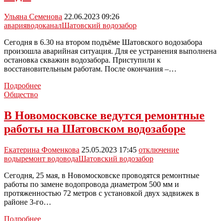
будет
воды
Ульяна Семенова
22.06.2023 09:26
авария
водоканал
Шатовский водозабор
Сегодня в 6.30 на втором подъёме Шатовского водозабора
произошла аварийная ситуация. Для ее устранения выполнена
остановка скважин водозабора. Приступили к
восстановительным работам. После окончания –…
В
Подробнее
Новомосковске
Общество
из-
за
В Новомосковске ведутся ремонтные
аварии
работы на Шатовском водозаборе
на
водозаборе
в
Екатерина Фоменкова
25.05.2023 17:45
отключение
центре
воды
ремонт водовода
Шатовский водозабор
города
не
Сегодня, 25 мая, в Новомосковске проводятся ремонтные
будет
работы по замене водопровода диаметром 500 мм и
воды
протяженностью 72 метров с установкой двух задвижек в
районе 3-го…
В
Подробнее