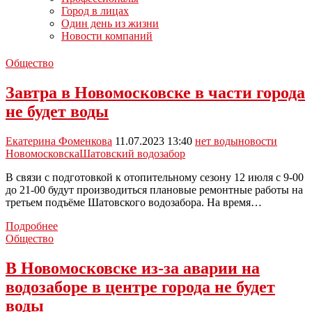
Город в лицах
Один день из жизни
Новости компаний
Общество
Завтра в Новомосковске в части города
не будет воды
Екатерина Фоменкова
11.07.2023 13:40
нет воды
новости
Новомосковска
Шатовский водозабор
В связи с подготовкой к отопительному сезону 12 июля с 9-00
до 21-00 будут производиться плановые ремонтные работы на
третьем подъёме Шатовского водозабора. На время…
Завтра
Подробнее
в
Общество
Новомосковске
в
В Новомосковске из-за аварии на
части
водозаборе в центре города не будет
города
не
воды