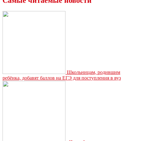
Самые читаемые новости
Новомосковске
отключат
Шатовский
водозабор
Школьницам, родившим
ребёнка, добавят баллов на ЕГЭ для поступления в вуз