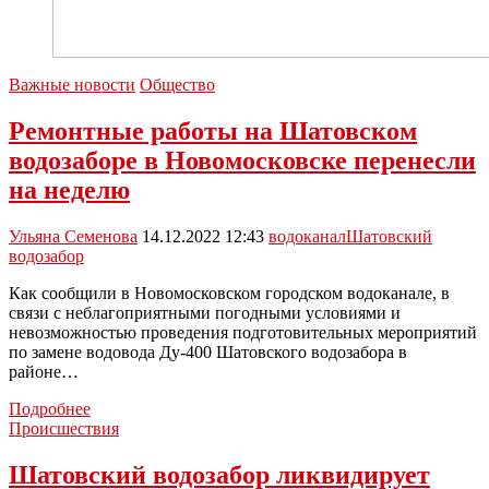
Важные новости
Общество
Ремонтные работы на Шатовском
водозаборе в Новомосковске перенесли
на неделю
Ульяна Семенова
14.12.2022 12:43
водоканал
Шатовский
водозабор
Как сообщили в Новомосковском городском водоканале, в
связи с неблагоприятными погодными условиями и
невозможностью проведения подготовительных мероприятий
по замене водовода Ду-400 Шатовского водозабора в
районе…
Ремонтные
Подробнее
работы
Происшествия
на
Шатовском
Шатовский водозабор ликвидирует
водозаборе