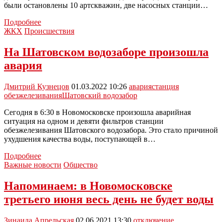
были остановлены 10 артскважин, две насосных станции…
Новомосковский
Подробнее
водоканал
ЖКХ
Происшествия
устранил
протечки
На Шатовском водозаборе произошла
на
авария
водоводе
Шатовского
водозабора
Дмитрий Кузнецов
01.03.2022 10:26
авария
станция
обезжелезивания
Шатовский водозабор
Сегодня в 6:30 в Новомосковске произошла аварийная
ситуация на одном и девяти фильтров станции
обезжелезивания Шатовского водозабора. Это стало причиной
ухудшения качества воды, поступающей в…
На
Подробнее
Шатовском
Важные новости
Общество
водозаборе
произошла
Напоминаем: в Новомосковске
авария
третьего июня весь день не будет воды
Зинаида Апрельская
02.06.2021 13:30
отключение