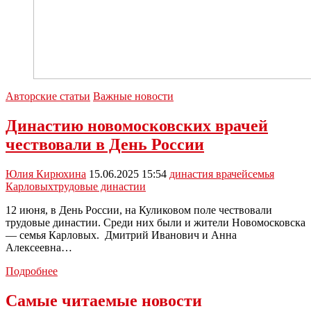
Авторские статьи
Важные новости
Династию новомосковских врачей
чествовали в День России
Юлия Кирюхина
15.06.2025 15:54
династия врачей
семья
Карловых
трудовые династии
12 июня, в День России, на Куликовом поле чествовали
трудовые династии. Среди них были и жители Новомосковска
— семья Карловых. Дмитрий Иванович и Анна
Алексеевна…
Династию
Подробнее
новомосковских
врачей
Самые читаемые новости
чествовали