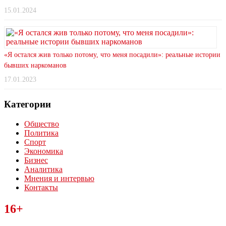
15.01.2024
«Я остался жив только потому, что меня посадили»: реальные истории
бывших наркоманов
17.01.2023
Категории
Общество
Политика
Спорт
Экономика
Бизнес
Аналитика
Мнения и интервью
Контакты
Читайте последние новости дня в Тульской области на сайте
16+
“ЗаНовомосковск”