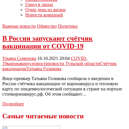
Город в лицах
Один день из жизни
Новости компаний
Важные новости
Общество
Политика
В России запускают счётчик
вакцинации от COVID-19
Ульяна Семенова
16.10.2021 20:04
COVID-
19
коронавирус
новости
новости Тульской области
Счётчик
вакцинации
Татьяна Голикова
Вице-премьер Татьяна Голикова сообщила о введении в
России счётчика вакцинации от коронавируса и тепловую
карту по эпидемиологической ситуации в стране на портале
стопкоронавирус.рф. Об этом сообщают…
В
Подробнее
России
запускают
Самые читаемые новости
счётчик
вакцинации