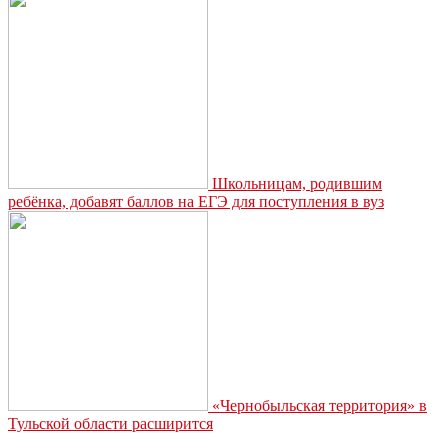
от
COVID-
19
Школьницам, родившим
ребёнка, добавят баллов на ЕГЭ для поступления в вуз
«Чернобыльская территория» в
Тульской области расширится