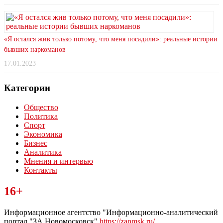
«Я остался жив только потому, что меня посадили»: реальные истории
бывших наркоманов
17.01.2023
Категории
Общество
Политика
Спорт
Экономика
Бизнес
Аналитика
Мнения и интервью
Контакты
Читайте последние новости дня в Тульской области на сайте
16+
“ЗаНовомосковск”
Информационное агентство "Информационно-аналитический
портал "ЗА Новомосковск"
https://zanmsk.ru/