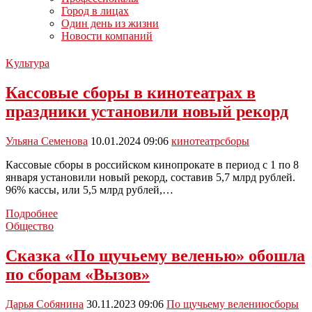
Город в лицах
Один день из жизни
Новости компаний
Kультура
Кассовые сборы в кинотеатрах в
праздники установили новый рекорд
Ульяна Семенова
10.01.2024 09:06
кинотеатр
сборы
Кассовые сборы в российском кинопрокате в период с 1 по 8
января установили новый рекорд, составив 5,7 млрд рублей.
96% кассы, или 5,5 млрд рублей,…
Кассовые
Подробнее
сборы
Общество
в
кинотеатрах
Сказка «По щучьему веленью» обошла
в
по сборам «Вызов»
праздники
установили
новый
Дарья Собянина
30.11.2023 09:06
По щучьему велению
сборы