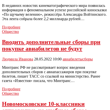
рекорд
В недавних новостях кинематографического мира появилась
информация о феноменальном успехе российской киносказки
«По щучьему велению», режиссёра Александра Войтинского.
Эта лента собрала более 2,2 миллиарда рублей…
Сказка
Подробнее
«По
Общество
щучьему
веленью»
Вводить дополнительные сборы при
обошла
покупке авиабилетов не будут
по
сборам
«Вызов»
Людмила Иванова
28.05.2022 10:00
авиабилеты
сборы
Минтранс РФ не рассматривает вопрос введения
дополнительных сборов с авиапассажиров при покупке
билетов, пишет ТАСС со ссылкой на министерство. Ранее
газета «Известия» писала, что Минтранс…
Вводить
Подробнее
дополнительные
Общество
сборы
при
Новомосковские 10-классники
покупке