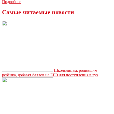
Новомосковские
Подробнее
спасатели
провели
Самые читаемые новости
сборы
для
школьников
Школьницам, родившим
ребёнка, добавят баллов на ЕГЭ для поступления в вуз