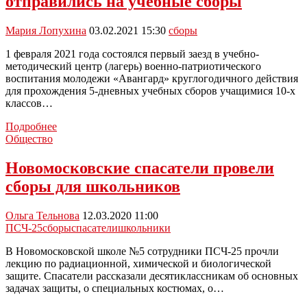
отправились на учебные сборы
авиабилетов
не
будут
Мария Лопухина
03.02.2021 15:30
сборы
1 февраля 2021 года состоялся первый заезд в учебно-
методический центр (лагерь) военно-патриотического
воспитания молодежи «Авангард» круглогодичного действия
для прохождения 5-дневных учебных сборов учащимися 10-х
классов…
Новомосковские
Подробнее
10-
Общество
классники
отправились
Новомосковские спасатели провели
на
сборы для школьников
учебные
сборы
Ольга Тельнова
12.03.2020 11:00
ПСЧ-25
сборы
спасатели
школьники
В Новомосковской школе №5 сотрудники ПСЧ-25 прочли
лекцию по радиационной, химической и биологической
защите. Спасатели рассказали десятиклассникам об основных
задачах защиты, о специальных костюмах, о…