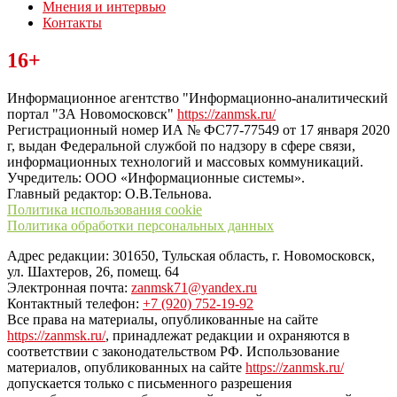
Мнения и интервью
Контакты
Читайте последние новости дня в Тульской области на сайте
16+
“ЗаНовомосковск”
Информационное агентство "Информационно-аналитический
портал "ЗА Новомосковск"
https://zanmsk.ru/
Регистрационный номер ИА № ФС77-77549 от 17 января 2020
г, выдан Федеральной службой по надзору в сфере связи,
информационных технологий и массовых коммуникаций.
Учредитель: ООО «Информационные системы».
Главный редактор: О.В.Тельнова.
Политика использования cookie
Политика обработки персональных данных
Адрес редакции: 301650, Тульская область, г. Новомосковск,
ул. Шахтеров, 26, помещ. 64
Электронная почта:
zanmsk71@yandex.ru
Контактный телефон:
+7 (920) 752-19-92
Все права на материалы, опубликованные на сайте
https://zanmsk.ru/
, принадлежат редакции и охраняются в
соответствии с законодательством РФ. Использование
материалов, опубликованных на сайте
https://zanmsk.ru/
допускается только с письменного разрешения