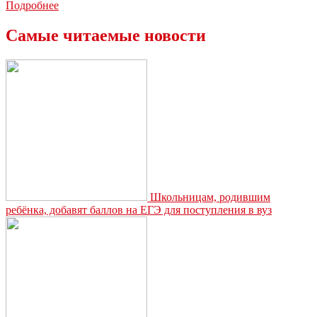
Кабмин
Подробнее
РФ
хочет
Самые читаемые новости
освободить
мусорных
операторов
от
НДС
Школьницам, родившим
ребёнка, добавят баллов на ЕГЭ для поступления в вуз