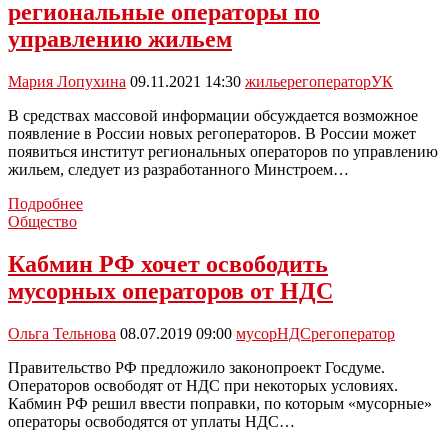
региональные операторы по
по
обращению
управлению жильем
с
ТКО
Мария Лопухина
09.11.2021 14:30
жилье
регоператор
УК
В средствах массовой информации обсуждается возможное
появление в России новых регоператоров. В России может
появиться институт региональных операторов по управлению
жильем, следует из разработанного Минстроем…
СМИ:
Подробнее
в
Общество
России
могут
Кабмин РФ хочет освободить
появиться
мусорных операторов от НДС
региональные
операторы
по
Ольга Тельнова
08.07.2019 09:00
мусор
НДС
регоператор
управлению
жильем
Правительство РФ предложило законопроект Госдуме.
Операторов освободят от НДС при некоторых условиях.
Кабмин РФ решил ввести поправки, по которым «мусорные»
операторы освободятся от уплаты НДС…