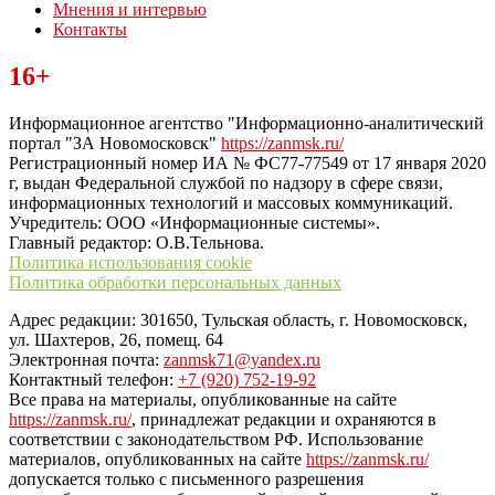
Мнения и интервью
Контакты
Читайте последние новости дня в Тульской области на сайте
16+
“ЗаНовомосковск”
Информационное агентство "Информационно-аналитический
портал "ЗА Новомосковск"
https://zanmsk.ru/
Регистрационный номер ИА № ФС77-77549 от 17 января 2020
г, выдан Федеральной службой по надзору в сфере связи,
информационных технологий и массовых коммуникаций.
Учредитель: ООО «Информационные системы».
Главный редактор: О.В.Тельнова.
Политика использования cookie
Политика обработки персональных данных
Адрес редакции: 301650, Тульская область, г. Новомосковск,
ул. Шахтеров, 26, помещ. 64
Электронная почта:
zanmsk71@yandex.ru
Контактный телефон:
+7 (920) 752-19-92
Все права на материалы, опубликованные на сайте
https://zanmsk.ru/
, принадлежат редакции и охраняются в
соответствии с законодательством РФ. Использование
материалов, опубликованных на сайте
https://zanmsk.ru/
допускается только с письменного разрешения