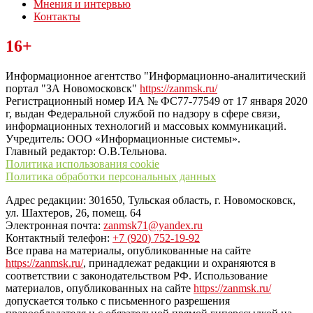
Мнения и интервью
Контакты
Читайте последние новости дня в Тульской области на сайте
16+
“ЗаНовомосковск”
Информационное агентство "Информационно-аналитический
портал "ЗА Новомосковск"
https://zanmsk.ru/
Регистрационный номер ИА № ФС77-77549 от 17 января 2020
г, выдан Федеральной службой по надзору в сфере связи,
информационных технологий и массовых коммуникаций.
Учредитель: ООО «Информационные системы».
Главный редактор: О.В.Тельнова.
Политика использования cookie
Политика обработки персональных данных
Адрес редакции: 301650, Тульская область, г. Новомосковск,
ул. Шахтеров, 26, помещ. 64
Электронная почта:
zanmsk71@yandex.ru
Контактный телефон:
+7 (920) 752-19-92
Все права на материалы, опубликованные на сайте
https://zanmsk.ru/
, принадлежат редакции и охраняются в
соответствии с законодательством РФ. Использование
материалов, опубликованных на сайте
https://zanmsk.ru/
допускается только с письменного разрешения