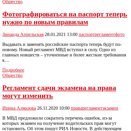
продажа
Общество
алкоголя
в
Фотографироваться на паспорт теперь
Тульской
нужно по новым правилам
области
будет
регламентирована
Зинаида Апрельская
28.01.2021 13:00
паспорт
регламент
фото
Выдавать и заменять российские паспорта теперь будут по-
новому. Новый регламент МВД вступил в силу. Одно из
главных новшеств – уточненные и более жесткие требования
к…
Фотографироваться
Подробнее
на
Общество
паспорт
теперь
Регламент сдачи экзамена на права
нужно
могут изменить
по
новым
правилам
Ирина Алмазова
26.11.2020 10:00
права
регламент
экзамен
В МВД предложили сократить перечень ошибок, из-за
которых экзамен на получение водительских прав могут
остановить. Об этом пишут РИА Новости. В действующем