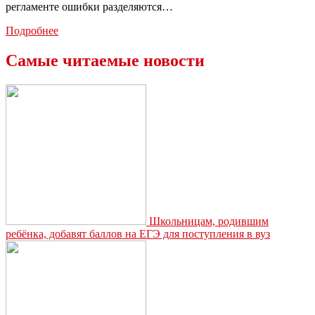
регламенте ошибки разделяются…
Регламент
Подробнее
сдачи
экзамена
Самые читаемые новости
на
права
могут
изменить
Школьницам, родившим
ребёнка, добавят баллов на ЕГЭ для поступления в вуз