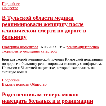
Священники
Подробнее
с
Общество
1
марта
В Тульской области медики
могут
реанимировали женщину после
посещать
пациентов
клинической смерти по дороге в
в
больницу
реанимации
Екатерина Фоменкова
16.06.2023 19:57
реанимация
спасибо
скорая
центр медицины катастроф
Бригада скорой медицинской помощи Кимовской подстанции
по дороге в больницу реанимировала женщину с инфарктом.
На вызов к 51-летней пациентке, который жаловалась на
сильную боль в…
В
Подробнее
Тульской
Важные новости
Общество
области
медики
Родственникам теперь можно
реанимировали
навещать больных и в реанимации
женщину
после