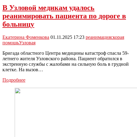
В Узловой медикам удалось
реанимировать пациента по дороге в
больницу
Екатерина Фоменкова
01.11.2025 17:23
реанимация
скорая
помощь
Узловая
Бригада областного Центра медицины катастроф спасла 59-
летнего жителя Узловского района. Пациент обратился в
экстренную службы с жалобами на сильную боль в грудной
клетке. На вызов…
В
Подробнее
Узловой
медикам
удалось
реанимировать
пациента
по
дороге
в
больницу