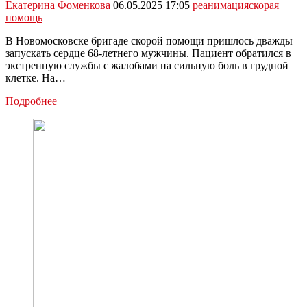
Екатерина Фоменкова
06.05.2025 17:05
реанимация
скорая
помощь
В Новомосковске бригаде скорой помощи пришлось дважды
запускать сердце 68-летнего мужчины. Пациент обратился в
экстренную службы с жалобами на сильную боль в грудной
клетке. На…
В
Подробнее
Новомосковске
медики
дважды
запустили
сердце
68-
летнего
мужчины