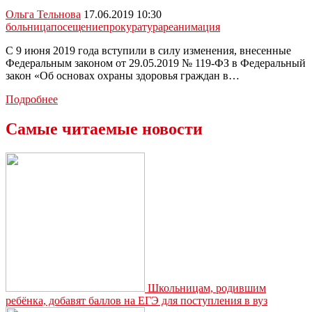
клинической
Ольга Тельнова
17.06.2019 10:30
смерти
больница
посещение
прокуратура
реанимация
по
дороге
С 9 июня 2019 года вступили в силу изменения, внесенные
в
Федеральным законом от 29.05.2019 № 119-ФЗ в Федеральный
больницу
закон «Об основах охраны здоровья граждан в…
Родственникам
Подробнее
теперь
можно
Самые читаемые новости
навещать
больных
и
в
реанимации
Школьницам, родившим
ребёнка, добавят баллов на ЕГЭ для поступления в вуз