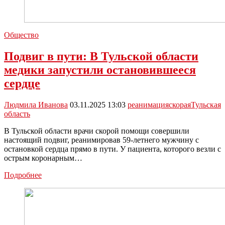
Общество
Подвиг в пути: В Тульской области
медики запустили остановившееся
сердце
Людмила Иванова
03.11.2025 13:03
реанимация
скорая
Тульская
область
В Тульской области врачи скорой помощи совершили
настоящий подвиг, реанимировав 59-летнего мужчину с
остановкой сердца прямо в пути. У пациента, которого везли с
острым коронарным…
Подвиг
Подробнее
в
пути:
В
Тульской
области