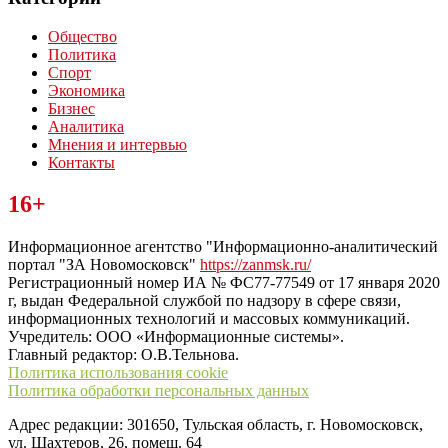
Общество
Политика
Спорт
Экономика
Бизнес
Аналитика
Мнения и интервью
Контакты
Читайте последние новости дня в Тульской области на сайте
16+
“ЗаНовомосковск”
Информационное агентство "Информационно-аналитический
портал "ЗА Новомосковск"
https://zanmsk.ru/
Регистрационный номер ИА № ФС77-77549 от 17 января 2020
г, выдан Федеральной службой по надзору в сфере связи,
информационных технологий и массовых коммуникаций.
Учредитель: ООО «Информационные системы».
Главный редактор: О.В.Тельнова.
Политика использования cookie
Политика обработки персональных данных
Адрес редакции: 301650, Тульская область, г. Новомосковск,
ул. Шахтеров, 26, помещ. 64