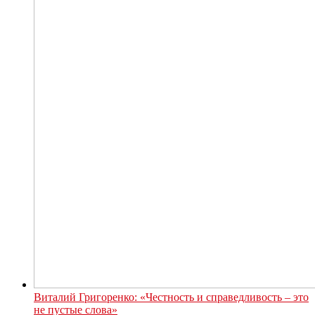
Виталий Григоренко: «Честность и справедливость – это
не пустые слова»