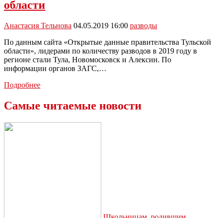
всего
области
разводятся
Анастасия Тельнова
04.05.2019 16:00
разводы
По данным сайта «Открытые данные правительства Тульской
области», лидерами по количеству разводов в 2019 году в
регионе стали Тула, Новомосковск и Алексин. По
информации органов ЗАГС,…
Новомосковск
Подробнее
занял
второе
Самые читаемые новости
место
по
количеству
разводов
в
Тульской
области
Школьницам, родившим