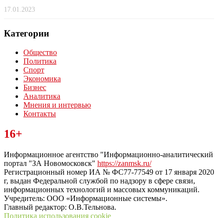
17.01.2023
Категории
Общество
Политика
Спорт
Экономика
Бизнес
Аналитика
Мнения и интервью
Контакты
Читайте последние новости дня в Тульской области на сайте
16+
“ЗаНовомосковск”
Информационное агентство "Информационно-аналитический
портал "ЗА Новомосковск"
https://zanmsk.ru/
Регистрационный номер ИА № ФС77-77549 от 17 января 2020
г, выдан Федеральной службой по надзору в сфере связи,
информационных технологий и массовых коммуникаций.
Учредитель: ООО «Информационные системы».
Главный редактор: О.В.Тельнова.
Политика использования cookie