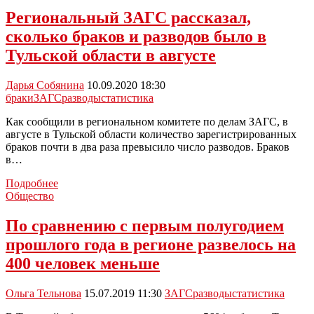
пар
Региональный ЗАГС рассказал,
поженились
сколько браков и разводов было в
в
прошлом
Тульской области в августе
месяце
Дарья Собянина
10.09.2020 18:30
браки
ЗАГС
разводы
статистика
Как сообщили в региональном комитете по делам ЗАГС, в
августе в Тульской области количество зарегистрированных
браков почти в два раза превысило число разводов. Браков
в…
Региональный
Подробнее
ЗАГС
Общество
рассказал,
сколько
По сравнению с первым полугодием
браков
прошлого года в регионе развелось на
и
разводов
400 человек меньше
было
в
Ольга Тельнова
15.07.2019 11:30
ЗАГС
разводы
статистика
Тульской
области