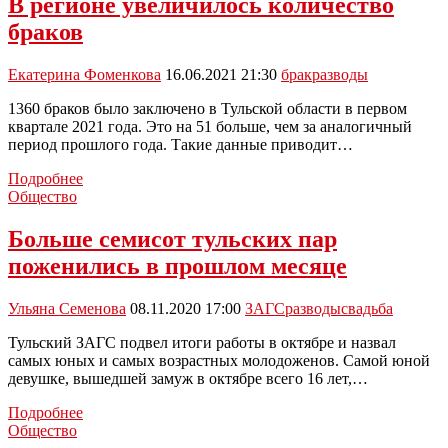
В регионе увеличилось количество
сократили
браков
количество
разводов
в
Екатерина Фоменкова
16.06.2021 21:30
брак
разводы
Тульской
области
1360 браков было заключено в Тульской области в первом
квартале 2021 года. Это на 51 больше, чем за аналогичный
период прошлого года. Такие данные приводит…
В
Подробнее
регионе
Общество
увеличилось
количество
Больше семисот тульских пар
браков
поженились в прошлом месяце
Ульяна Семенова
08.11.2020 17:00
ЗАГС
разводы
свадьба
Тульский ЗАГС подвел итоги работы в октябре и назвал
самых юных и самых возрастных молодоженов. Самой юной
девушке, вышедшей замуж в октябре всего 16 лет,…
Больше
Подробнее
семисот
Общество
тульских