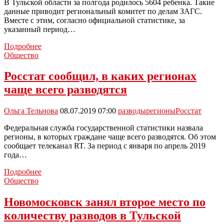
В Тульской области за полгода родилось 5604 ребенка. Такие
в
данные приводит региональный комитет по делам ЗАГС.
августе
Вместе с этим, согласно официальной статистике, за
указанный период…
По
Подробнее
сравнению
Общество
с
первым
Росстат сообщил, в каких регионах
полугодием
чаще всего разводятся
прошлого
года
в
Ольга Тельнова
08.07.2019 07:00
разводы
регионы
Росстат
регионе
развелось
Федеральная служба государственной статистики назвала
на
регионы, в которых граждане чаще всего разводятся. Об этом
400
сообщает телеканал RT. За период с января по апрель 2019
человек
года…
меньше
Росстат
Подробнее
сообщил,
Общество
в
каких
Новомосковск занял второе место по
регионах
количеству разводов в Тульской
чаще