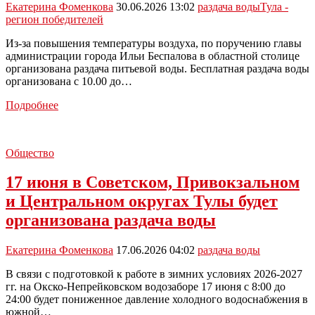
Екатерина Фоменкова
30.06.2026 13:02
раздача воды
Тула -
регион победителей
Из-за повышения температуры воздуха, по поручению главы
администрации города Ильи Беспалова в областной столице
организована раздача питьевой воды. Бесплатная раздача воды
организована с 10.00 до…
В
Подробнее
Туле
из-
за
Общество
жары
раздают
17 июня в Советском, Привокзальном
питьевую
воду
и Центральном округах Тулы будет
организована раздача воды
Екатерина Фоменкова
17.06.2026 04:02
раздача воды
В связи с подготовкой к работе в зимних условиях 2026-2027
гг. на Окско-Непрейковском водозаборе 17 июня с 8:00 до
24:00 будет пониженное давление холодного водоснабжения в
южной…