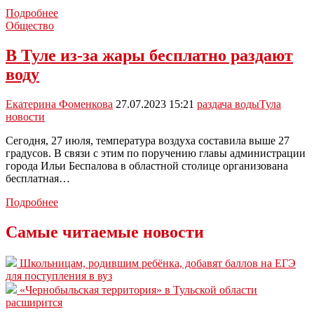
15
Подробнее
мая
Общество
в
Туле
В Туле из-за жары бесплатно раздают
будет
воду
организована
раздача
воды
Екатерина Фоменкова
27.07.2023 15:21
раздача воды
Тула
новости
Сегодня, 27 июля, температура воздуха составила выше 27
градусов. В связи с этим по поручению главы администрации
города Ильи Беспалова в областной столице организована
бесплатная…
В
Подробнее
Туле
из-
Самые читаемые новости
за
жары
Школьницам, родившим ребёнка, добавят баллов на ЕГЭ
бесплатно
для поступления в вуз
раздают
«Чернобыльская территория» в Тульской области
воду
расширится