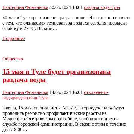
воду
Екатерина Фоменкова
30.05.2024 13:01
раздача воды
Тула
30 мая в Туле организована раздача воды. Это сделано в связи
с тем, что ожидаемая температура воздуха сегодня превысит
отметку в 27 °С. В связи…
Из-
Подробнее
за
жары
в
Общество
Туле
организована
15 мая в Туле будет организована
раздача
питьевой
раздача воды
воды
Екатерина Фоменкова
14.05.2024 16:01
отключение
воды
раздача воды
Тула
Завтра, 15 мая, специалисты АО «Тулагорводоканал» будут
проводить ремонтно-профилактические работы на
Медвенско-Осетровском водозаборе, сообщили в пресс-
службе городской администрации. В связи с этим в течение
дня с 8.00…