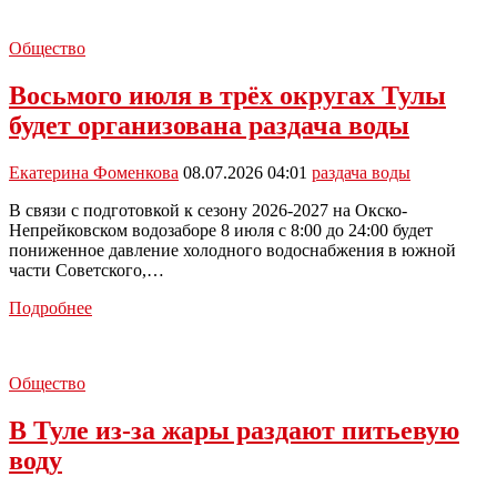
в
Зареченском
Общество
округе
будет
Восьмого июля в трёх округах Тулы
организована
раздача
будет организована раздача воды
воды
Екатерина Фоменкова
08.07.2026 04:01
раздача воды
В связи с подготовкой к сезону 2026-2027 на Окско-
Непрейковском водозаборе 8 июля с 8:00 до 24:00 будет
пониженное давление холодного водоснабжения в южной
части Советского,…
Восьмого
Подробнее
июля
в
трёх
Общество
округах
Тулы
В Туле из-за жары раздают питьевую
будет
организована
воду
раздача
воды