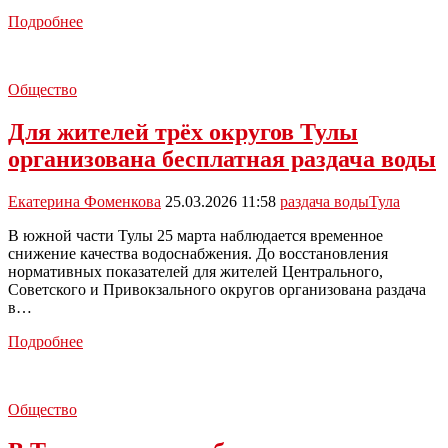
В
Подробнее
Туле
из-
за
Общество
жары
бесплатно
Для жителей трёх округов Тулы
раздают
питьевую
организована бесплатная раздача воды
воду
Екатерина Фоменкова
25.03.2026 11:58
раздача воды
Тула
В южной части Тулы 25 марта наблюдается временное
снижение качества водоснабжения. До восстановления
нормативных показателей для жителей Центрального,
Советского и Привокзального округов организована раздача
в…
Для
Подробнее
жителей
трёх
округов
Общество
Тулы
организована