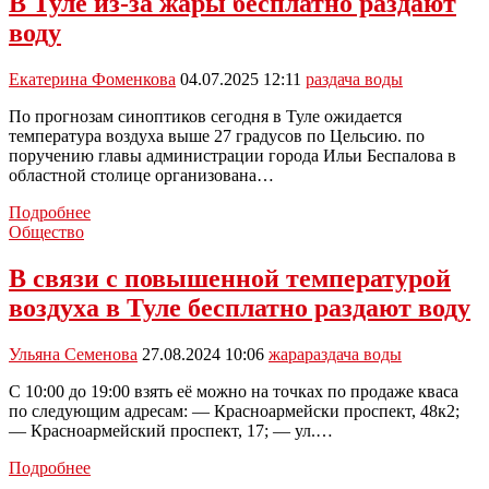
В Туле из-за жары бесплатно раздают
бесплатная
раздача
воду
воды
Екатерина Фоменкова
04.07.2025 12:11
раздача воды
По прогнозам синоптиков сегодня в Туле ожидается
температура воздуха выше 27 градусов по Цельсию. по
поручению главы администрации города Ильи Беспалова в
областной столице организована…
В
Подробнее
Туле
Общество
из-
за
В связи с повышенной температурой
жары
воздуха в Туле бесплатно раздают воду
бесплатно
раздают
воду
Ульяна Семенова
27.08.2024 10:06
жара
раздача воды
С 10:00 до 19:00 взять её можно на точках по продаже кваса
по следующим адресам: — Красноармейски проспект, 48к2;
— Красноармейский проспект, 17; — ул.…
В
Подробнее
связи