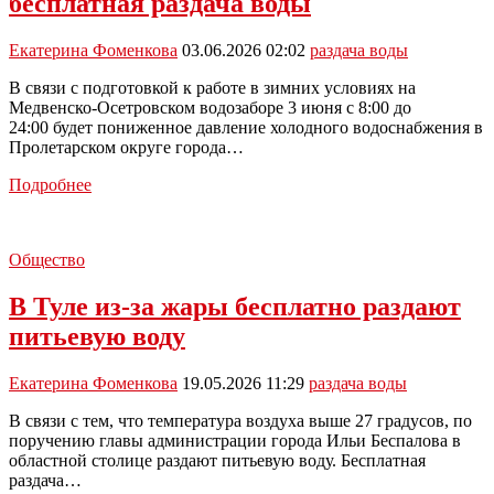
бесплатная раздача воды
питьевой
воды
Екатерина Фоменкова
03.06.2026 02:02
раздача воды
В связи с подготовкой к работе в зимних условиях на
Медвенско-Осетровском водозаборе 3 июня с 8:00 до
24:00 будет пониженное давление холодного водоснабжения в
Пролетарском округе города…
В
Подробнее
Туле
3
июня
Общество
будет
организована
В Туле из-за жары бесплатно раздают
бесплатная
раздача
питьевую воду
воды
Екатерина Фоменкова
19.05.2026 11:29
раздача воды
В связи с тем, что температура воздуха выше 27 градусов, по
поручению главы администрации города Ильи Беспалова в
областной столице раздают питьевую воду. Бесплатная
раздача…