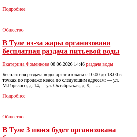
17
Подробнее
июня
в
Советском,
Общество
Привокзальном
и
В Туле из-за жары организована
Центральном
округах
бесплатная раздача питьевой воды
Тулы
будет
организована
Екатерина Фоменкова
08.06.2026 14:46
раздача воды
раздача
Бесплатная раздача воды организована с 10.00 до 18.00 в
воды
точках по продаже кваса по следующим адресам: — ул.
М.Горького, д. 14;— ул. Октябрьская, д. 9;—…
В
Подробнее
Туле
из-
за
Общество
жары
организована
В Туле 3 июня будет организована
бесплатная
раздача