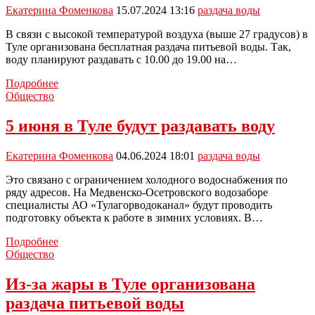
Екатерина Фоменкова
15.07.2024 13:16
раздача воды
В связи с высокой температурой воздуха (выше 27 градусов) в
Туле организована бесплатная раздача питьевой воды. Так,
воду планируют раздавать с 10.00 до 19.00 на…
Из-
Подробнее
за
Общество
жары
в
5 июня в Туле будут раздавать воду
Туле
бесплатно
Екатерина Фоменкова
04.06.2024 18:01
раздача воды
раздают
воду
Это связано с ограничением холодного водоснабжения по
ряду адресов. На Медвенско-Осетровского водозаборе
специалисты АО «Тулагорводоканал» будут проводить
подготовку объекта к работе в зимних условиях. В…
5
Подробнее
июня
Общество
в
Туле
Из-за жары в Туле организована
будут
раздача питьевой воды
раздавать