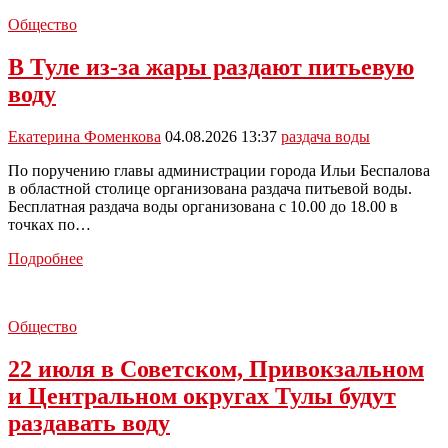
Общество
В Туле из-за жары раздают питьевую
воду
Екатерина Фоменкова
04.08.2026 13:37
раздача воды
По поручению главы администрации города Ильи Беспалова
в областной столице организована раздача питьевой воды.
Бесплатная раздача воды организована с 10.00 до 18.00 в
точках по…
В
Подробнее
Туле
из-
за
Общество
жары
раздают
22 июля в Советском, Привокзальном
питьевую
воду
и Центральном округах Тулы будут
раздавать воду