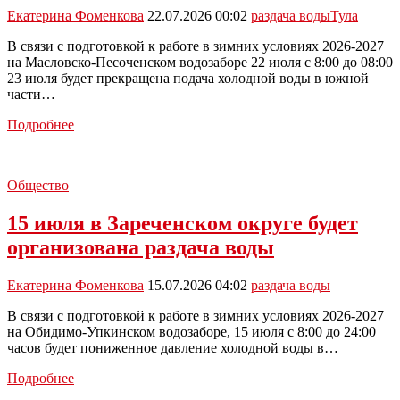
Екатерина Фоменкова
22.07.2026 00:02
раздача воды
Тула
В связи с подготовкой к работе в зимних условиях 2026-2027
на Масловско-Песоченском водозаборе 22 июля с 8:00 до 08:00
23 июля будет прекращена подача холодной воды в южной
части…
22
Подробнее
июля
в
Советском,
Общество
Привокзальном
и
15 июля в Зареченском округе будет
Центральном
округах
организована раздача воды
Тулы
будут
раздавать
Екатерина Фоменкова
15.07.2026 04:02
раздача воды
воду
В связи с подготовкой к работе в зимних условиях 2026-2027
на Обидимо-Упкинском водозаборе, 15 июля с 8:00 до 24:00
часов будет пониженное давление холодной воды в…
15
Подробнее
июля