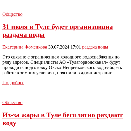
с
повышенной
Общество
температурой
воздуха
31 июля в Туле будет организована
в
Туле
раздача воды
бесплатно
раздают
воду
Екатерина Фоменкова
30.07.2024 17:01
раздача воды
Это связано с ограничением холодного водоснабжения по
ряду адресов. Специалисты АО «Тулагорводоканал» будут
проводить подготовку Окско-Непрейковского водозабора к
работе в зимних условиях, пояснили в администрации…
31
Подробнее
июля
в
Туле
Общество
будет
организована
Из-за жары в Туле бесплатно раздают
раздача
воды
воду