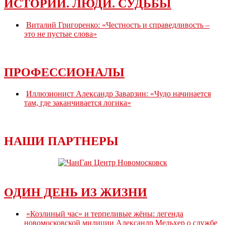
вакцинация
ИСТОРИИ. ЛЮДИ. СУДЬБЫ
Виталий Григоренко: «Честность и справедливость –
это не пустые слова»
ПРОФЕССИОНАЛЫ
Иллюзионист Александр Заварзин: «Чудо начинается
там, где заканчивается логика»
НАШИ ПАРТНЕРЫ
ОДИН ДЕНЬ ИЗ ЖИЗНИ
«Козлиный час» и терпеливые жёны: легенда
новомосковской милиции Александр Мельхер о службе