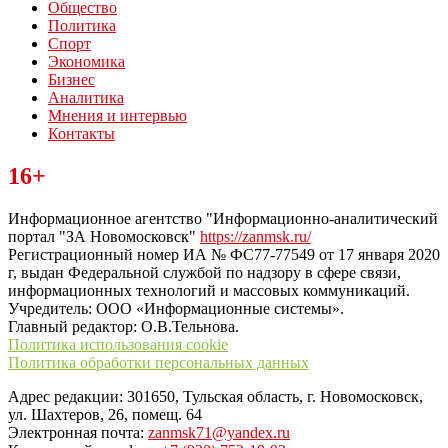
Общество
Политика
Спорт
Экономика
Бизнес
Аналитика
Мнения и интервью
Контакты
Читайте последние новости дня в Тульской области на сайте
16+
“ЗаНовомосковск”
Информационное агентство "Информационно-аналитический
портал "ЗА Новомосковск"
https://zanmsk.ru/
Регистрационный номер ИА № ФС77-77549 от 17 января 2020
г, выдан Федеральной службой по надзору в сфере связи,
информационных технологий и массовых коммуникаций.
Учредитель: ООО «Информационные системы».
Главный редактор: О.В.Тельнова.
Политика использования cookie
Политика обработки персональных данных
Адрес редакции: 301650, Тульская область, г. Новомосковск,
ул. Шахтеров, 26, помещ. 64
Электронная почта:
zanmsk71@yandex.ru