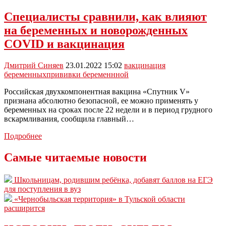
Специалисты сравнили, как влияют
на беременных и новорожденных
COVID и вакцинация
Дмитрий Синяев
23.01.2022 15:02
вакцинация
беременных
прививки беременнной
Российская двухкомпонентная вакцина «Спутник V»
признана абсолютно безопасной, ее можно применять у
беременных на сроках после 22 недели и в период грудного
вскармливания, сообщила главный…
Специалисты
Подробнее
сравнили,
как
Самые читаемые новости
влияют
на
Школьницам, родившим ребёнка, добавят баллов на ЕГЭ
беременных
для поступления в вуз
и
«Чернобыльская территория» в Тульской области
новорожденных
расширится
COVID
и