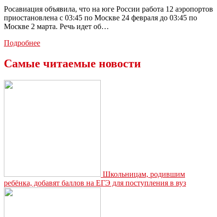
Росавиация объявила, что на юге России работа 12 аэропортов
приостановлена с 03:45 по Москве 24 февраля до 03:45 по
Москве 2 марта. Речь идет об…
На
Подробнее
юге
России
Самые читаемые новости
приостановлена
работа
12
аэропортов
и
судоходство
в
Азовском
море
Школьницам, родившим
ребёнка, добавят баллов на ЕГЭ для поступления в вуз