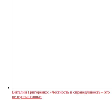
Виталий Григоренко: «Честность и справедливость – это
не пустые слова»