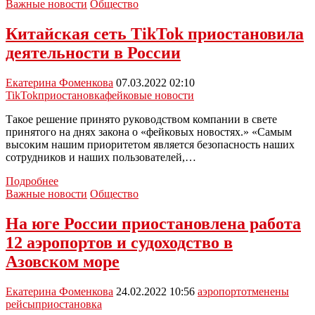
временно
Важные новости
Общество
закрывшихся
предприятий
Китайская сеть TikTok приостановила
смогут
деятельности в России
перевестись
в
другие
Екатерина Фоменкова
07.03.2022 02:10
организации
TikTok
приостановка
фейковые новости
Такое решение принято руководством компании в свете
принятого на днях закона о «фейковых новостях.» «Самым
высоким нашим приоритетом является безопасность наших
сотрудников и наших пользователей,…
Китайская
Подробнее
сеть
Важные новости
Общество
TikTok
приостановила
На юге России приостановлена работа
деятельности
12 аэропортов и судоходство в
в
России
Азовском море
Екатерина Фоменкова
24.02.2022 10:56
аэропорт
отменены
рейсы
приостановка