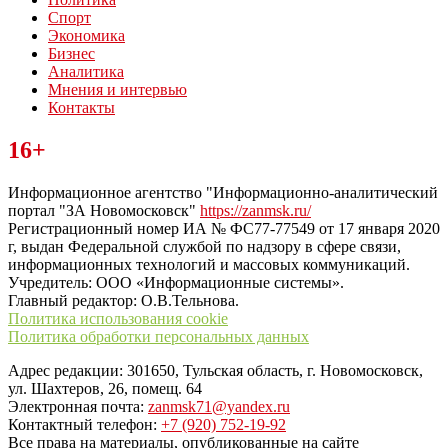
Спорт
Экономика
Бизнес
Аналитика
Мнения и интервью
Контакты
Читайте последние новости дня в Тульской области на сайте
16+
“ЗаНовомосковск”
Информационное агентство "Информационно-аналитический
портал "ЗА Новомосковск"
https://zanmsk.ru/
Регистрационный номер ИА № ФС77-77549 от 17 января 2020
г, выдан Федеральной службой по надзору в сфере связи,
информационных технологий и массовых коммуникаций.
Учредитель: ООО «Информационные системы».
Главный редактор: О.В.Тельнова.
Политика использования cookie
Политика обработки персональных данных
Адрес редакции: 301650, Тульская область, г. Новомосковск,
ул. Шахтеров, 26, помещ. 64
Электронная почта:
zanmsk71@yandex.ru
Контактный телефон:
+7 (920) 752-19-92
Все права на материалы, опубликованные на сайте