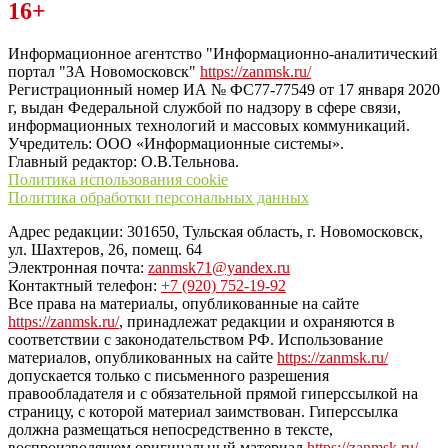
Читайте последние новости дня в Тульской области на сайте
16+
“ЗаНовомосковск”
Информационное агентство "Информационно-аналитический
портал "ЗА Новомосковск"
https://zanmsk.ru/
Регистрационный номер ИА № ФС77-77549 от 17 января 2020
г, выдан Федеральной службой по надзору в сфере связи,
информационных технологий и массовых коммуникаций.
Учредитель: ООО «Информационные системы».
Главный редактор: О.В.Тельнова.
Политика использования cookie
Политика обработки персональных данных
Адрес редакции: 301650, Тульская область, г. Новомосковск,
ул. Шахтеров, 26, помещ. 64
Электронная почта:
zanmsk71@yandex.ru
Контактный телефон:
+7 (920) 752-19-92
Все права на материалы, опубликованные на сайте
https://zanmsk.ru/
, принадлежат редакции и охраняются в
соответствии с законодательством РФ. Использование
материалов, опубликованных на сайте
https://zanmsk.ru/
допускается только с письменного разрешения
правообладателя и с обязательной прямой гиперссылкой на
страницу, с которой материал заимствован. Гиперссылка
должна размещаться непосредственно в тексте,
воспроизводящем оригинальный материал
https://zanmsk.ru/
,