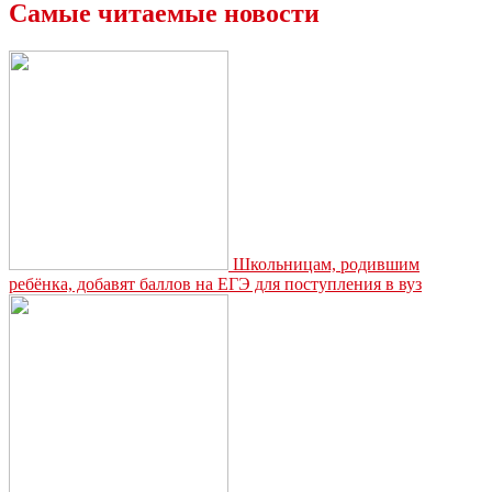
Дмитрия
Самые читаемые новости
Миляева
в
Тульской
области
усилят
защиту
прав
ребёнка
Школьницам, родившим
ребёнка, добавят баллов на ЕГЭ для поступления в вуз