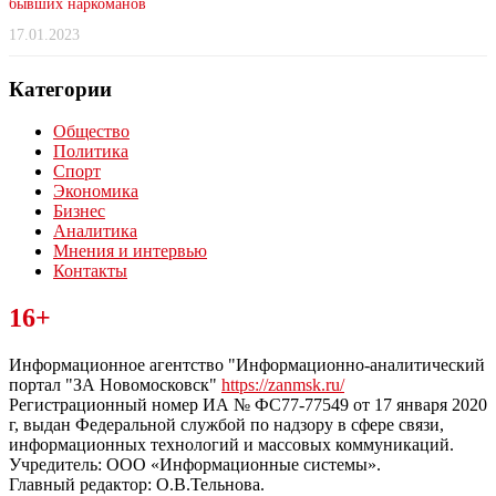
бывших наркоманов
17.01.2023
Категории
Общество
Политика
Спорт
Экономика
Бизнес
Аналитика
Мнения и интервью
Контакты
Читайте последние новости дня в Тульской области на сайте
16+
“ЗаНовомосковск”
Информационное агентство "Информационно-аналитический
портал "ЗА Новомосковск"
https://zanmsk.ru/
Регистрационный номер ИА № ФС77-77549 от 17 января 2020
г, выдан Федеральной службой по надзору в сфере связи,
информационных технологий и массовых коммуникаций.
Учредитель: ООО «Информационные системы».
Главный редактор: О.В.Тельнова.