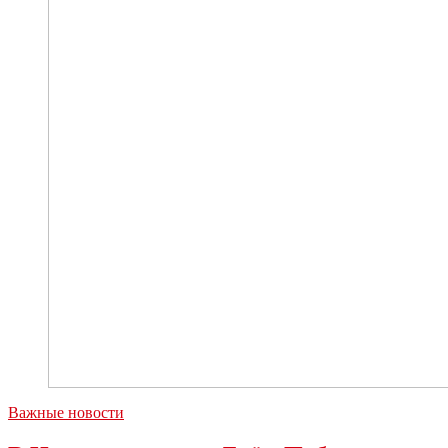
наступающим
Днём
Победы:
видео
Важные новости