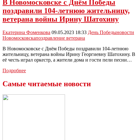
В Новомосковске с Днём Победы
поздравили 104-летнюю жительницу,
ветерана войны Ирину Шатохину
Екатерина Фоменкова
09.05.2023 18:33
День Победы
новости
Новомосковска
поздравление ветерана
В Новомосковске с Днём Победы поздравили 104-летнюю
жительницу, ветерана войны Ирину Георгиевну Шатохину. В
её честь играл оркестр, а жители дома и гости пели песни…
В
Подробнее
Новомосковске
с
Самые читаемые новости
Днём
Победы
поздравили
104-
летнюю
жительницу,
ветерана
войны
Ирину
Шатохину