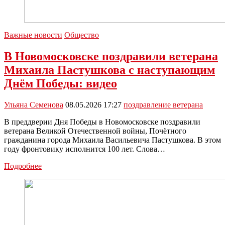
Важные новости
Общество
В Новомосковске поздравили ветерана
Михаила Пастушкова с наступающим
Днём Победы: видео
Ульяна Семенова
08.05.2026 17:27
поздравление ветерана
В преддверии Дня Победы в Новомосковске поздравили
ветерана Великой Отечественной войны, Почётного
гражданина города Михаила Васильевича Пастушкова. В этом
году фронтовику исполнится 100 лет. Слова…
В
Подробнее
Новомосковске
поздравили
ветерана
Михаила
Пастушкова
с