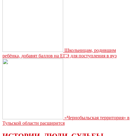
за
повилки
Школьницам, родившим
ребёнка, добавят баллов на ЕГЭ для поступления в вуз
«Чернобыльская территория» в
Тульской области расширится
ИСТОРИИ. ЛЮДИ. СУДЬБЫ