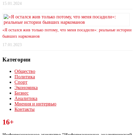
15.01.2024
«Я остался жив только потому, что меня посадили»: реальные истории
бывших наркоманов
17.01.2023
Категории
Общество
Политика
Спорт
Экономика
Бизнес
Аналитика
Мнения и интервью
Контакты
Читайте последние новости дня в Тульской области на сайте
16+
“ЗаНовомосковск”
Информационное агентство "Информационно-аналитический