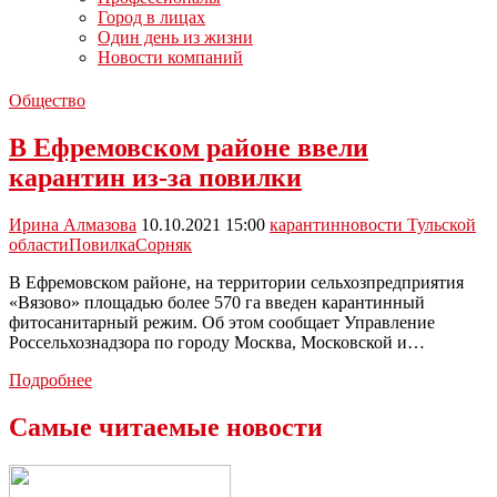
Город в лицах
Один день из жизни
Новости компаний
Общество
В Ефремовском районе ввели
карантин из-за повилки
Ирина Алмазова
10.10.2021 15:00
карантин
новости Тульской
области
Повилка
Сорняк
В Ефремовском районе, на территории сельхозпредприятия
«Вязово» площадью более 570 га введен карантинный
фитосанитарный режим. Об этом сообщает Управление
Россельхознадзора по городу Москва, Московской и…
В
Подробнее
Ефремовском
районе
Самые читаемые новости
ввели
карантин
из-