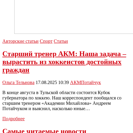
Авторские статьи
Спорт
Статьи
Старший тренер АКМ: Наша задача –
вырастить из хоккеистов достойных
граждан
Ольга Тельнова
17.08.2025 10:39
АКМ
Потайчук
В конце августа в Тульской области состоится Кубок
губернатора по хоккею. Наш корреспондент пообщался со
старшим тренером «Академии Михайлова» Андреем
Потайчуком и выяснил, насколько юные…
Старший
Подробнее
тренер
АКМ:
Самые читаемые новости