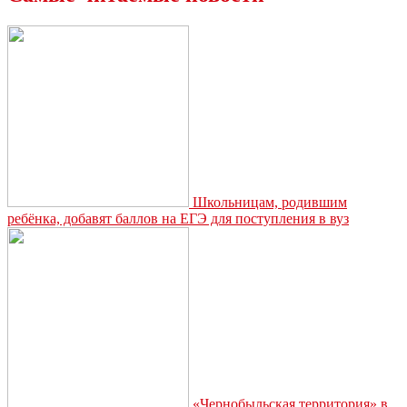
Наша
задача
–
вырастить
из
хоккеистов
достойных
граждан
Школьницам, родившим
ребёнка, добавят баллов на ЕГЭ для поступления в вуз
«Чернобыльская территория» в