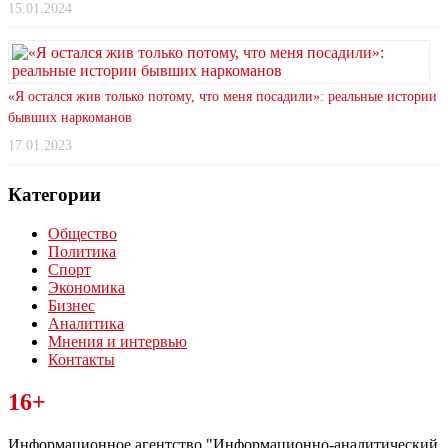
15.01.2024
«Я остался жив только потому, что меня посадили»: реальные истории
бывших наркоманов
17.01.2023
Категории
Общество
Политика
Спорт
Экономика
Бизнес
Аналитика
Мнения и интервью
Контакты
Читайте последние новости дня в Тульской области на сайте
16+
“ЗаНовомосковск”
Информационное агентство "Информационно-аналитический